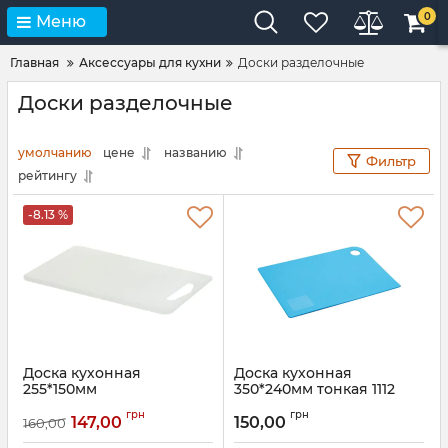
0
Меню
Главная
Аксессуары для кухни
Доски разделочные
Доски разделочные
умолчанию
цене
названию
Фильтр
рейтингу
-8.13 %
Доска кухонная
Доска кухонная
255*150мм
350*240мм тонкая 1112
двухсторонняя
Артикул:
1112
грн
грн
147,00
150,00
160,00
Артикул:
01140