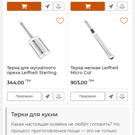
Терка для мускатного
Терка мелкая Leifheit
ореха Leifheit Sterling
Micro Cut
24063
Артикул:
3082
грн
грн
344,00
903,00
Артикул:
24063
Предзаказ
Предзаказ
Терки для кухни
Какая настоящая хозяйка не любит готовить? Но
процесс приготовления пищи — это не только