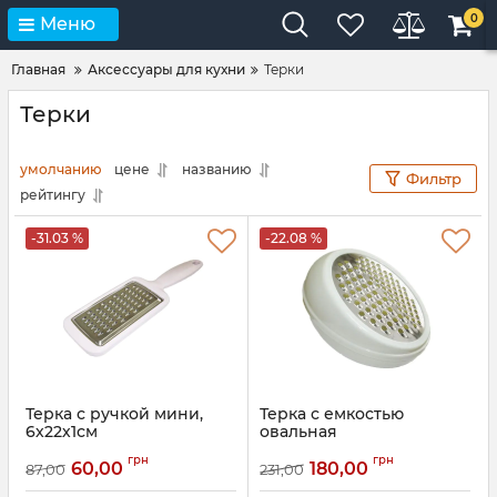
0
Меню
Главная
Аксессуары для кухни
Терки
Терки
умолчанию
цене
названию
Фильтр
рейтингу
-31.03 %
-22.08 %
Терка с ручкой мини,
Терка с емкостью
6х22х1см
овальная
Артикул:
85085
Артикул:
85191
грн
грн
60,00
180,00
87,00
231,00