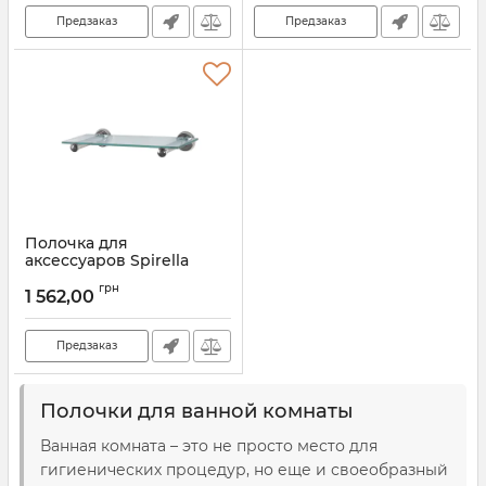
Предзаказ
Предзаказ
Полочка для
аксессуаров Spirella
SYDNEY
грн
1 562,00
Артикул:
10.03173
Предзаказ
Полочки для ванной комнаты
Ванная комната – это не просто место для
гигиенических процедур, но еще и своеобразный