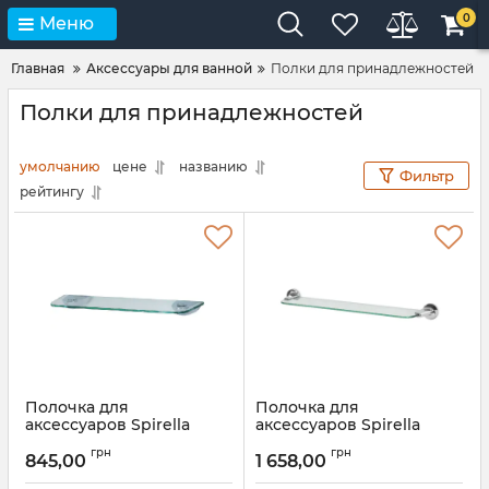
0
Меню
Главная
Аксессуары для ванной
Полки для принадлежностей
Полки для принадлежностей
умолчанию
цене
названию
Фильтр
рейтингу
Полочка для
Полочка для
аксессуаров Spirella
аксессуаров Spirella
DARWIN
LAGUNE
грн
грн
845,00
1 658,00
Артикул:
10.04717
Артикул:
10.03160