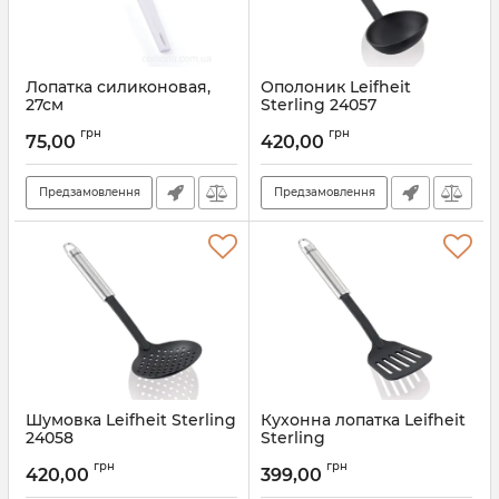
Лопатка силиконовая,
Ополоник Leifheit
27см
Sterling 24057
Артикул:
43148
Артикул:
24057
грн
грн
75,00
420,00
Предзамовлення
Предзамовлення
Шумовка Leifheit Sterling
Кухонна лопатка Leifheit
24058
Sterling
Артикул:
24058
Артикул:
24059
грн
грн
420,00
399,00