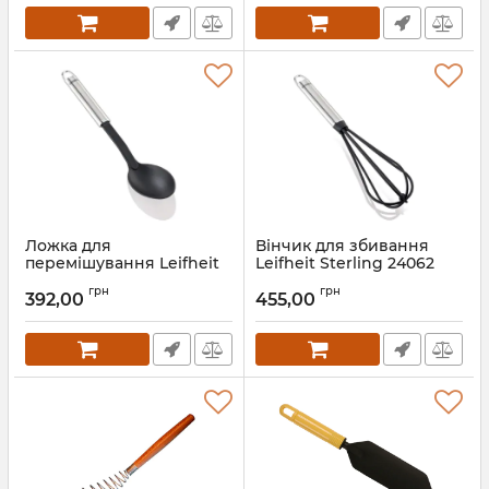
Ложка для
Вінчик для збивання
перемішування Leifheit
Leifheit Sterling 24062
Sterling 24061
Артикул:
24062
грн
грн
392,00
455,00
Артикул:
24061