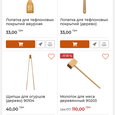
Лопатка для тефлоновых
Лопатка для тефлоновых
покрытий ажурная
покрытий (дерево)
(дерево) 90074
90067
грн
грн
33,00
33,00
Артикул:
90074
Артикул:
90067
-17.91 %
Щипцы для огурцов
Молоток для мяса
(дерево) 90104
деревянный 90203
Артикул:
90104
Артикул:
90203
грн
грн
40,00
110,00
134,00