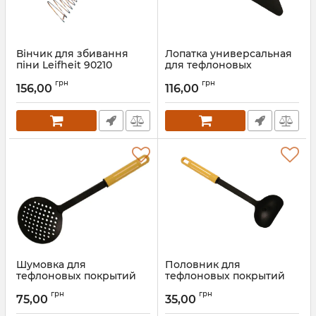
Вінчик для збивання
Лопатка универсальная
піни Leifheit 90210
для тефлоновых
покрытий 001117
Артикул:
90210
грн
грн
156,00
116,00
Артикул:
001117
Шумовка для
Половник для
тефлоновых покрытий
тефлоновых покрытий
001148
1131
грн
грн
75,00
35,00
Артикул:
001148
Артикул:
1131