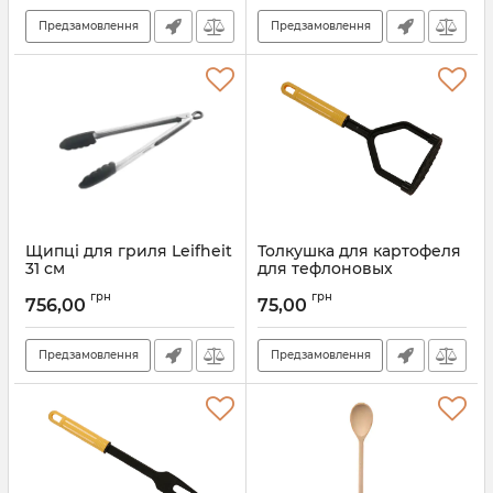
Предзамовлення
Предзамовлення
Щипці для гриля Leifheit
Толкушка для картофеля
31 см
для тефлоновых
покрытий 001155
Артикул:
3083
грн
грн
756,00
75,00
Артикул:
001155
Предзамовлення
Предзамовлення