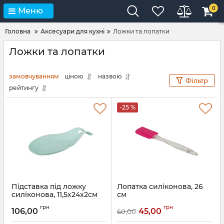
0
Меню
Головна
Аксесуари для кухні
Ложки та лопатки
Ложки та лопатки
замовчуванням
ціною
назвою
Фільтр
рейтингу
-25 %
Підставка під ложку
Лопатка силіконова, 26
силіконова, 11,5х24х2см
см
Артикул:
43094
Артикул:
43018
грн
грн
106,00
45,00
60,00