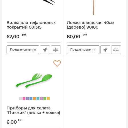
Вилка для тефлоновых
Ложка шведская 40см
покрытий 001315
(дерево) 90180
Артикул:
001315
Артикул:
90180
грн
грн
62,00
80,00
Предзамовлення
Предзамовлення
Приборы для салата
"Пикник" (вилка + ложка)
Артикул:
024
грн
6,00