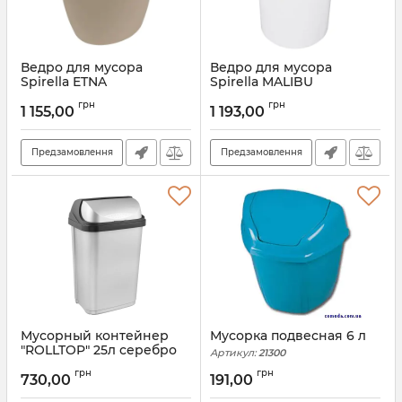
Ведро для мусора
Ведро для мусора
Spirella ETNA
Spirella MALIBU
Артикул:
10.10541
Артикул:
10.01769
грн
грн
1 155,00
1 193,00
Предзамовлення
Предзамовлення
Мусорный контейнер
Мусорка подвесная 6 л
"ROLLTOP" 25л серебро
Артикул:
21300
0454.1
грн
грн
730,00
191,00
Артикул:
0454.1