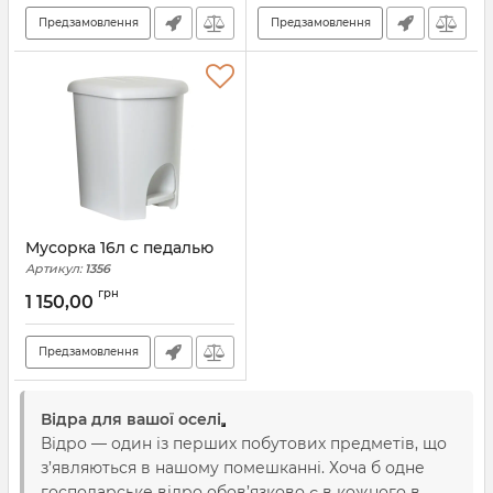
Предзамовлення
Предзамовлення
Мусорка 16л с педалью
Артикул:
1356
грн
1 150,00
Предзамовлення
Відра для вашої оселі
Відро — один із перших побутових предметів, що
з’являються в нашому помешканні. Хоча б одне
господарське відро обов’язково є в кожного в