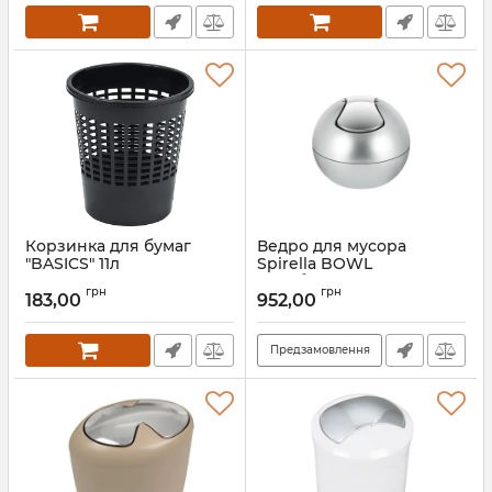
Корзинка для бумаг
Ведро для мусора
"BASICS" 11л
Spirella BOWL
серебристое
Артикул:
4022
грн
грн
183,00
952,00
Артикул:
10.14973
Предзамовлення