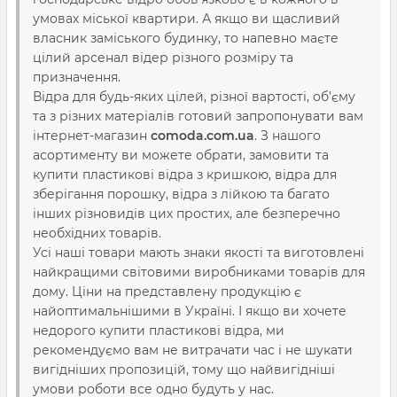
умовах міської квартири. А якщо ви щасливий
власник заміського будинку, то напевно маєте
цілий арсенал відер різного розміру та
призначення.
Відра для будь-яких цілей, різної вартості, об’єму
та з різних матеріалів готовий запропонувати вам
інтернет-магазин
comoda.com.ua
. З нашого
асортименту ви можете обрати, замовити та
купити пластикові відра з кришкою, відра для
зберігання порошку, відра з лійкою та багато
інших різновидів цих простих, але безперечно
необхідних товарів.
Усі наші товари мають знаки якості та виготовлені
найкращими світовими виробниками товарів для
дому. Ціни на представлену продукцію є
найоптимальнішими в Україні. І якщо ви хочете
недорого купити пластикові відра, ми
рекомендуємо вам не витрачати час і не шукати
вигідніших пропозицій, тому що найвигідніші
умови роботи все одно будуть у нас.