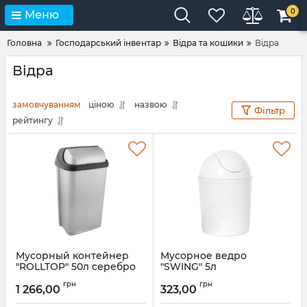
0
Меню
Головна
Господарський інвентар
Відра та кошики
Відра
Відра
замовчуванням
ціною
назвою
Фільтр
рейтингу
Мусорный контейнер
Мусорное ведро
"ROLLTOP" 50л серебро
"SWING" 5л
0455.1
Артикул:
1345
грн
грн
1 266,00
323,00
Артикул:
0455.1