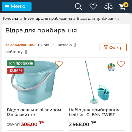
0
Меню
Головна
Інвентар для прибирання
Відра для прибирання
Відра для прибирання
замовчуванням
ціною
назвою
Фільтр
рейтингу
Топ продажів
-12.86 %
Відро овальне зі зливом
Набір для прибирання
13л блакитне
Leifheit CLEAN TWIST
Disc Mop (52101)
Артикул:
10787
грн
грн
305,00
2 968,00
350,00
Артикул:
52101