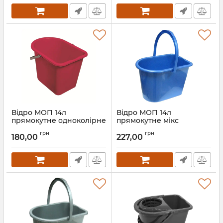
Відро МОП 14л
Відро МОП 14л
прямокутне одноколірне
прямокутне мікс
Артикул:
1893
Артикул:
7101
грн
грн
180,00
227,00