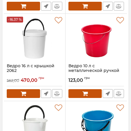
-16.37 %
Ведро 16 л с крышкой
Ведро 10 л с
2062
металлической ручкой
Артикул:
2062
Артикул:
9213
грн
грн
470,00
123,00
562,00