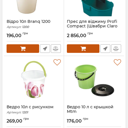
Відро 10л Branq 1200
Прес для віджиму Profi
Compact (Швабри Claro
Артикул:
1200
42 см)
грн
грн
196,00
2 856,00
Артикул:
55080
Ведро 10л с рисунком
Ведро 10 л с крышкой
Mtm
Артикул:
1201
Артикул:
9218
грн
грн
269,00
176,00