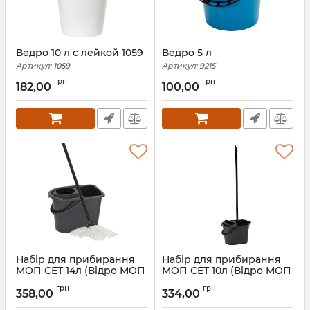
Ведро 10 л с лейкой 1059
Ведро 5 л
Артикул:
1059
Артикул:
9215
грн
грн
182,00
100,00
Набір для прибирання
Набір для прибирання
МОП СЕТ 14л (Відро МОП
МОП СЕТ 10л (Відро МОП
14л, кий, мочалка)
10л, кий, мочалка)
грн
грн
358,00
334,00
Артикул:
1553
Артикул:
1898