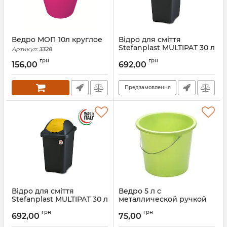
Ведро МОП 10л круглое
Відро для сміття
Stefanplast MULTIPAT 30 л
Артикул:
3328
70212
грн
грн
156,00
692,00
Артикул:
70212
Предзамовлення
Відро для сміття
Ведро 5 л с
Stefanplast MULTIPAT 30 л
металлической ручкой
70211
Артикул:
9212
грн
грн
692,00
75,00
Артикул:
70211