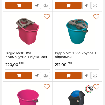
Відро МОП 10л
Відро МОП 10л кругле +
прямокутне + віджимач
віджимач
Артикул:
187
Артикул:
4547
грн
грн
220,00
212,00