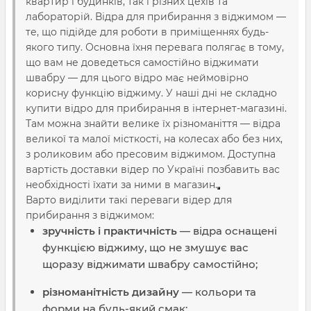
квартир і будинків, так і різних цехів та
лабораторій. Відра для прибирання з віджимом —
те, що підійде для роботи в приміщеннях будь-
якого типу. Основна їхня перевага полягає в тому,
що вам не доведеться самостійно віджимати
швабру — для цього відро має неймовірно
корисну функцію віджиму. У наші дні не складно
купити відро для прибирання в інтернет-магазині.
Там можна знайти велике їх різноманіття — відра
великої та малої місткості, на колесах або без них,
з роликовим або пресовим віджимом. Доступна
вартість доставки відер по Україні позбавить вас
необхідності їхати за ними в магазин.
Варто виділити такі переваги відер для
прибирання з віджимом:
зручність і практичність
— відра оснащені
функцією віджиму, що не змушує вас
щоразу віджимати швабру самостійно;
різноманітність дизайну
— кольори та
форми на будь-який смак;