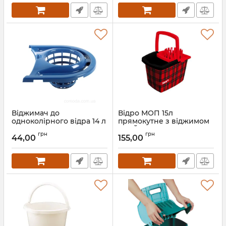
Віджимач до
Відро МОП 15л
одноколірного відра 14 л
прямокутне з віджимом
СТАЙЛ червоне
Артикул:
7011
грн
грн
44,00
155,00
Артикул:
7004-1