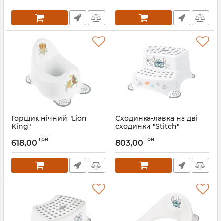
Горщик нічний "Lion
Сходинка-лавка на дві
King"
сходинки "Stitch"
Артикул:
7400
Артикул:
7394
грн
грн
618,00
803,00