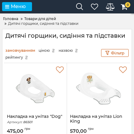
0
Меню
Головна
Товари для дітей
Дитячі горщики, сидіння та підставки
Дитячі горщики, сидіння та підставки
замовчуванням
ціною
назвою
Фільтр
рейтингу
Накладка на унітаз "Dog"
Накладка на унітаз Lion
King
Артикул:
86501
Артикул:
7417
грн
грн
475,00
570,00