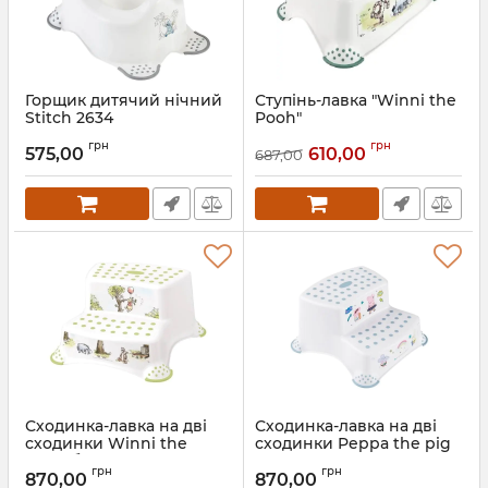
Горщик дитячий нічний
Ступінь-лавка "Winni the
Stitch 2634
Pooh"
Артикул:
2634
Артикул:
0025
грн
грн
575,00
610,00
687,00
Сходинка-лавка на дві
Сходинка-лавка на дві
сходинки Winni the
сходинки Peppa the pig
Pooh біла 1552
10032
грн
грн
870,00
870,00
Артикул:
1552
Артикул:
10032