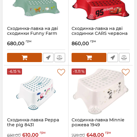
Сходинка-лавка на дві
Сходинка-лавка на дві
сходинки Funny Farm
сходинки CARS червона
зелена 1542
1549
грн
грн
680,00
860,00
Артикул:
1542
Артикул:
1549
-6.15 %
-11.11 %
Сходинка-лавка Peppa
Сходинка-лавка Minnie
the pig 8431
рожева 1949
Артикул:
18431
Артикул:
1949
грн
грн
610,00
648,00
650,00
729,00