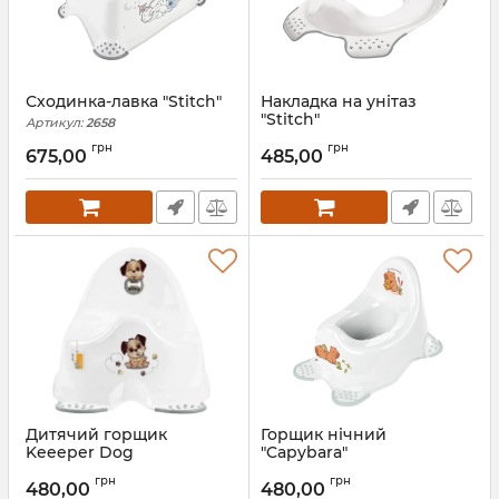
Сходинка-лавка "Stitch"
Накладка на унітаз
"Stitch"
Артикул:
2658
Артикул:
2641
грн
грн
675,00
485,00
Дитячий горщик
Горщик нічний
Keeeper Dog
"Capybara"
Артикул:
86481
Артикул:
36166
грн
грн
480,00
480,00