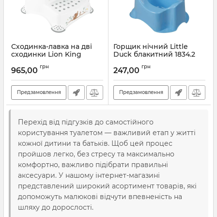
Сходинка-лавка на дві
Горщик нічний Little
сходинки Lion King
Duck блакитний 1834.2
Артикул:
7431
Артикул:
1834.2
грн
грн
965,00
247,00
Предзамовлення
Предзамовлення
Перехід від підгузків до самостійного
користування туалетом — важливий етап у житті
кожної дитини та батьків. Щоб цей процес
пройшов легко, без стресу та максимально
комфортно, важливо підібрати правильні
аксесуари. У нашому інтернет-магазині
представлений широкий асортимент товарів, які
допоможуть малюкові відчути впевненість на
шляху до дорослості.