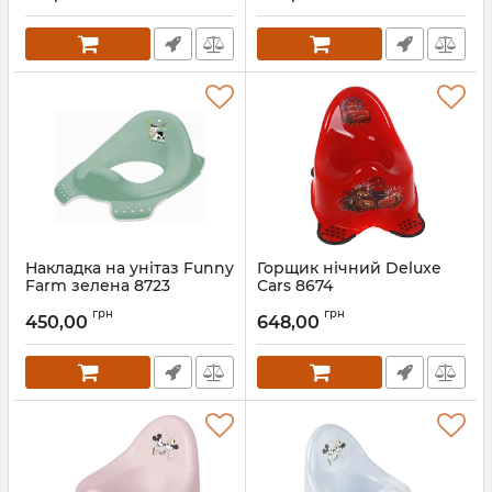
Накладка на унітаз Funny
Горщик нічний Deluxe
Farm зелена 8723
Сars 8674
Артикул:
8723
Артикул:
8674
грн
грн
450,00
648,00