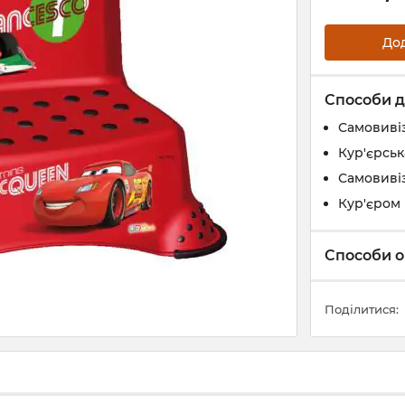
До
Способи д
Самовивіз
Кур'єрськ
Самовивіз
Кур'єром 
Способи о
Поділитися: