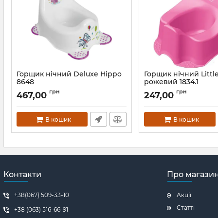
Горщик нічний Deluxe Hippo
Горщик нічний Littl
8648
рожевий 1834.1
Артикул:
8648
Артикул:
1834.1
грн
грн
467,00
247,00
В кошик
В кошик
Контакти
Про магази
+38(067) 509-33-10
Акції
Статті
+38 (063) 516-66-91