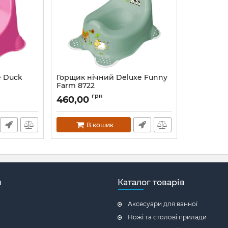
e Duck
Горщик нічний Deluxe Funny
Farm 8722
Артикул:
8722
грн
460,00
В кошик
н
Каталог товарів
Аксесуари для ванної
Ножі та столові прилади