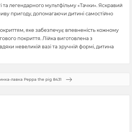
і та легендарного мультфільму «Тачки». Яскравий
ливу пригоду, допомагаючи дитині самостійно
покриттям, яке забезпечує впевненість кожному
огового покриття. Лійка виготовлена з
дяки невеликій вазі та зручній формі, дитина
инка-лавка Peppa the pig 8431