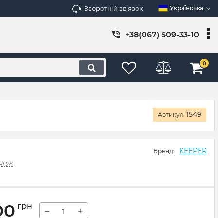
Зворотній зв'язок
Українська
+38(067) 509-33-10
0
1549
Артикул:
KEEPER
Бренд:
дгук
00
грн
−
+