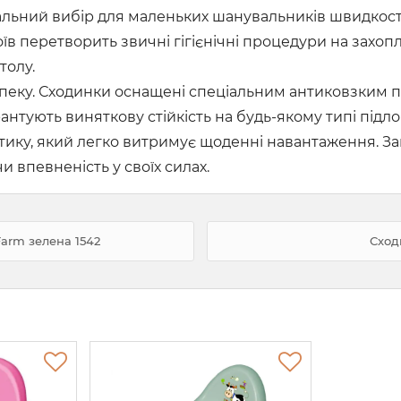
альний вибір для маленьких шанувальників швидкост
в перетворить звичні гігієнічні процедури на захоп
толу.
езпеку. Сходинки оснащені спеціальним антиковзким 
антують виняткову стійкість на будь-якому типі підл
тику, який легко витримує щоденні навантаження. Зав
 впевненість у своїх силах.
arm зелена 1542
Сход