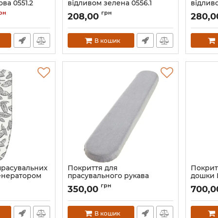
ва 0551.2
відливом зелена 0556.1
відливо
Артикул:
0556.1
Артикул:
рн
грн
208,00
280,0
В кошик
прасувальних
Покриття для
Покрит
енератором
прасувального рукава
дошки L
t Steam
Leifheit Mini 71821
Univers
грн
350,00
700,0
Артикул:
71821
Артикул:
В кошик