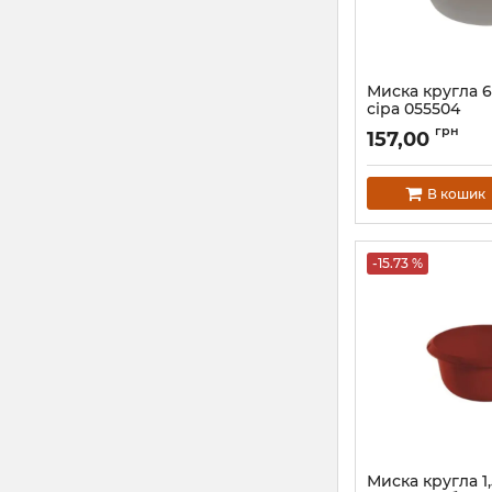
Миска кругла 6
сіра 055504
Артикул:
0554.4
грн
157,00
В кошик
-15.73 %
Миска кругла 1,