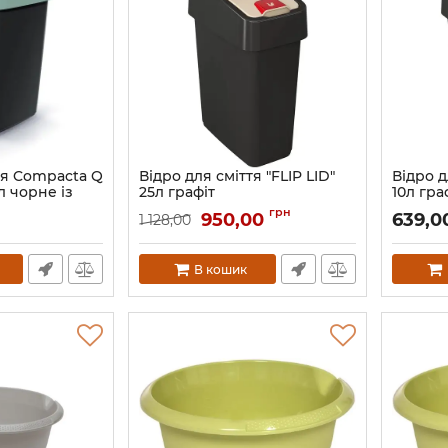
тя Compacta Q
Відро для сміття "FLIP LID"
Відро д
 чорне із
25л графіт
10л гра
ом
Артикул:
2245g
Артикул:
грн
950,00
639,0
1 128,00
5
В кошик