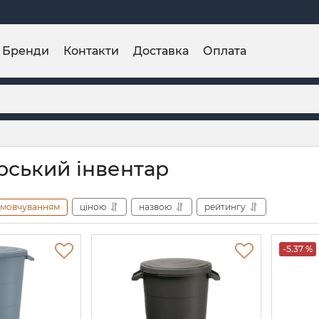
Бренди
Контакти
Доставка
Оплата
рський інвентар
амовчуванням
ціною
назвою
рейтингу
-5.37 %