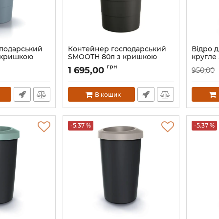
подарський
Контейнер господарський
Відро д
 кришкою
SMOOTH 80л з кришкою
кругле 
чорний
відкри
грн
1 695,00
950,00
Блакит
Артикул:
63346-411
Артикул:
В кошик
-5.37 %
-5.37 %