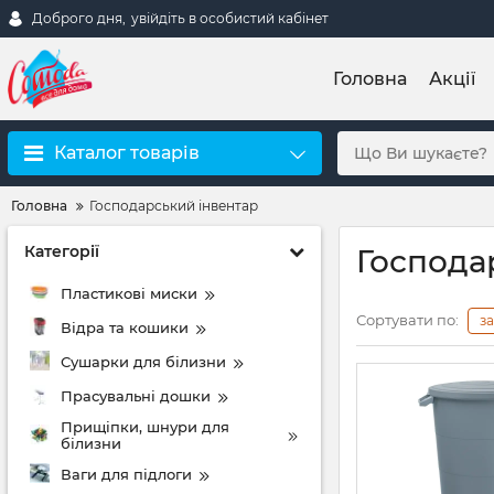
Доброго дня,
увійдіть в особистий кабінет
Головна
Акції
Каталог товарів
Головна
Господарський інвентар
Категорії
Господа
Пластикові миски
Сортувати по:
з
Відра та кошики
Сушарки для білизни
Прасувальні дошки
Прищіпки, шнури для
білизни
Ваги для підлоги