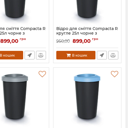
ля сміття Compacta R
Відро для сміття Compacta R
25л чорне з
кругле 25л чорне з
тою кришкою
відкритою кришкою Жовтий
грн
грн
899,00
899,00
950,00
ний обідок
обідок
61038-2717
Артикул:
61038-1215
В кошик
В кошик