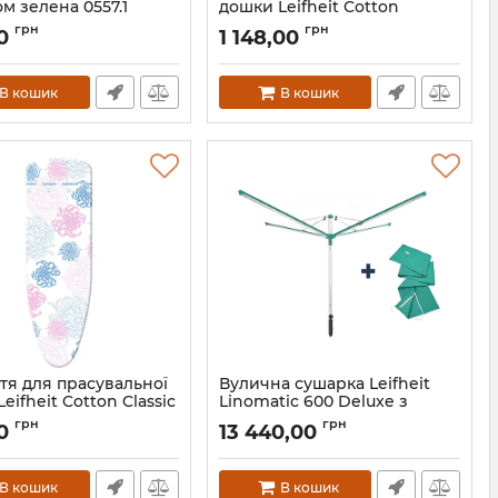
м зелена 0557.1
дошки Leifheit Cotton
Comfort
0557.1
грн
грн
0
1 148,00
Артикул:
71601
В кошик
В кошик
тя для прасувальної
Вулична сушарка Leifheit
eifheit Cotton Classic
Linomatic 600 Deluxe з
al
чохлом 82008
грн
грн
0
13 440,00
71600
Артикул:
82008
В кошик
В кошик