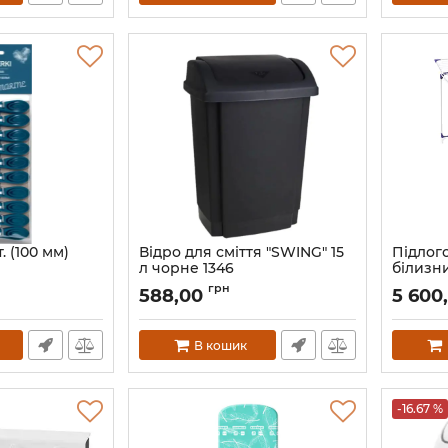
. (100 мм)
Відро для сміття "SWING" 15
Підлог
л чорне 1346
білизни
EXTEND
Артикул:
1346
грн
588,00
5 600
Артикул:
В кошик
-16.67 %