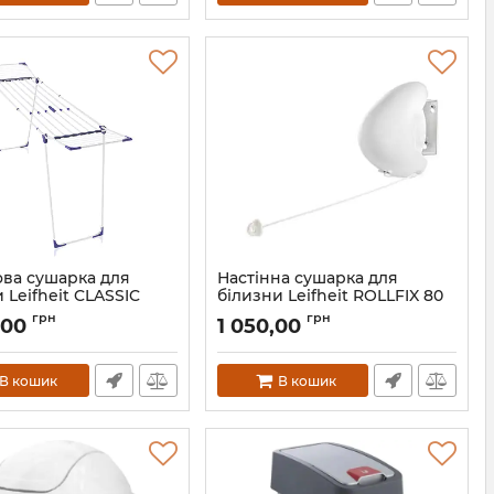
ова сушарка для
Настінна сушарка для
 Leifheit CLASSIC
білизни Leifheit ROLLFIX 80
ABLE 230 SOLID
SINGLE
грн
грн
,00
1 050,00
81635
Артикул:
83106
В кошик
В кошик