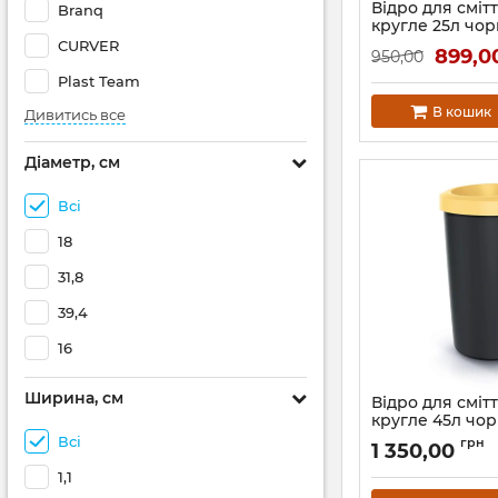
Відро для сміт
Branq
кругле 25л чор
відкритою кр
CURVER
899,0
950,00
Зелений обідо
Plast Team
Артикул:
61038-5575
В кошик
Дивитись все
Діаметр, см
Всі
18
31,8
39,4
16
Ширина, см
Відро для сміт
кругле 45л чор
відкритою кр
Всі
грн
1 350,00
обідок
1,1
Артикул:
61106-1215