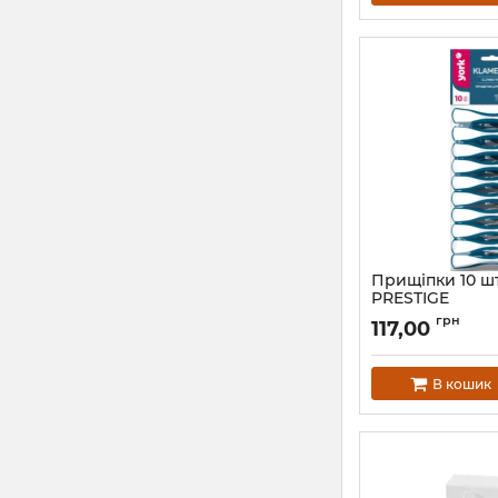
Прищіпки 10 шт
PRESTIGE
Артикул:
9603
грн
117,00
В кошик