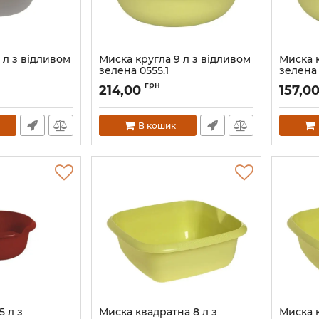
 л з відливом
Миска кругла 9 л з відливом
Миска к
зелена 0555.1
зелена 
Артикул:
0555.1
Артикул:
грн
214,00
157,0
В кошик
5 л з
Миска квадратна 8 л з
Миска к