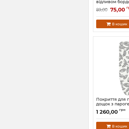
відливом бордо
Артикул:
0551.2
г
75,00
89,00
В кошик
Покриття для 
дощок з парог
Leifheit Perfec
грн
1 260,00
AirBoard
Артикул:
71613
В кошик