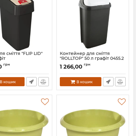
ля сміття "FLIP LID"
Контейнер для сміття
фіт
"ROLLTOP" 50 л графіт 0455.2
2244g
Артикул:
0455.2
грн
грн
0
1 266,00
В кошик
В кошик