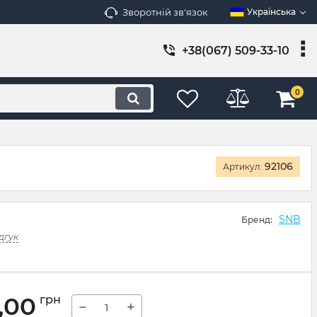
Зворотній зв'язок
Українська
+38(067) 509-33-10
0
92106
Артикул:
SNB
Бренд:
дгук
,00
грн
−
+