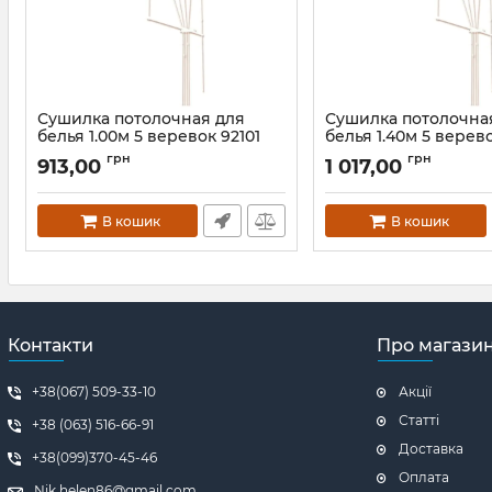
Сушилка потолочная для
Сушилка потолочна
белья 1.00м 5 веревок 92101
белья 1.40м 5 верев
Артикул:
92101
Артикул:
92105
грн
грн
913,00
1 017,00
В кошик
В кошик
Контакти
Про магази
+38(067) 509-33-10
Акції
Статті
+38 (063) 516-66-91
Доставка
+38(099)370-45-46
Оплата
Nik.helen86@gmail.com