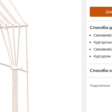
До
Способи д
Самовивіз
Кур'єрськ
Самовивіз
Кур'єром 
Способи о
Поділитися: