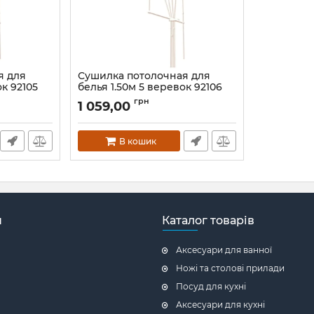
я для
Сушилка потолочная для
ок 92105
белья 1.50м 5 веревок 92106
Артикул:
92106
грн
1 059,00
В кошик
н
Каталог товарів
Аксесуари для ванної
Ножі та столові прилади
Посуд для кухні
Аксесуари для кухні