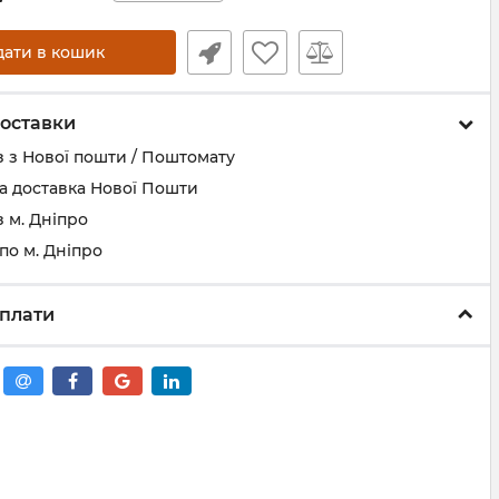
дати в кошик
оставки
 з Нової пошти / Поштомату
а доставка Нової Пошти
 м. Дніпро
по м. Дніпро
плати