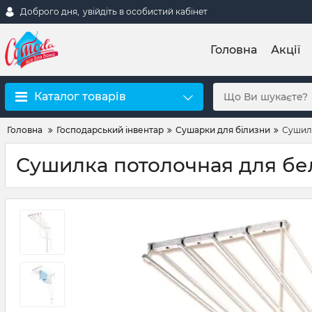
Доброго дня,
увійдіть в особистий кабінет
Головна
Акції
Каталог товарів
Головна
Господарський інвентар
Сушарки для білизни
Сушилк
Сушилка потолочная для бел