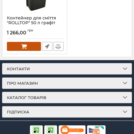
Контейнер для сміття
"ROLLTOP" 50 л графіт
0455.2
грн
1 266,00
Артикул:
0455.2
КОНТАКТИ
ПРО МАГАЗИН
КАТАЛОГ ТОВАРІВ
ПІДПИСКА