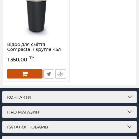
Відро для сміття
Compacta R кругле 45л
чорне з відкритою
грн
кришкою Мокко обідок
1 350,00
Артикул:
61106-5
КОНТАКТИ
ПРО МАГАЗИН
КАТАЛОГ ТОВАРІВ