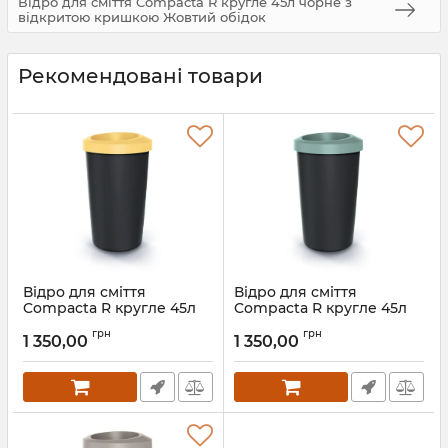
Відро для сміття Compacta R кругле 45л чорне з
відкритою кришкою Жовтий обідок
Рекомендовані товари
Відро для сміття
Відро для сміття
Compacta R кругле 45л
Compacta R кругле 45л
чорне з відкритою
чорне з відкритою
грн
грн
кришкою Жовтий обідок
кришкою Зелений
1 350,00
1 350,00
обідок
Артикул:
61106-1215
Артикул:
61106-5575