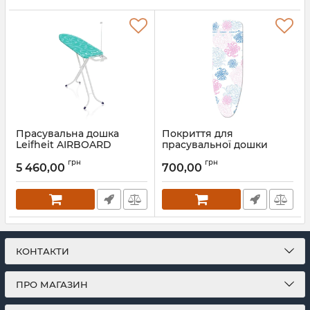
Прасувальна дошка
Покриття для
Leifheit AIRBOARD
прасувальної дошки
COMPACT M
Leifheit Cotton Classic
грн
грн
Universal
5 460,00
700,00
Артикул:
72585
Артикул:
71600
КОНТАКТИ
ПРО МАГАЗИН