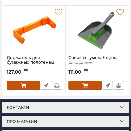
Держатель для
Совок із гумою + щітка
бумажных полотенец
Артикул:
0983
6143
грн
грн
127,00
111,00
Артикул:
6143
КОНТАКТИ
ПРО МАГАЗИН