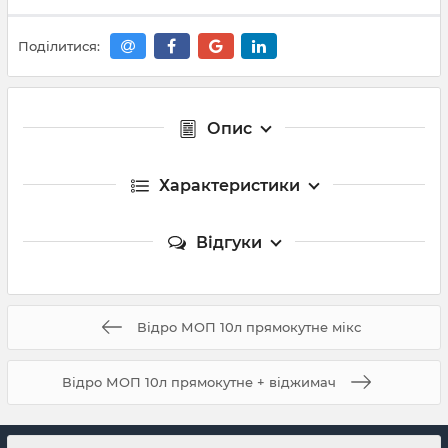
Поділитися:
Опис
Характеристики
Відгуки
Відро МОП 10л прямокутне мікс
Відро МОП 10л прямокутне + віджимач