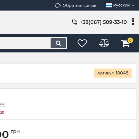
Обратная связь
Русский
+38(067) 509-33-10
0
10048
Артикул:
зыв
де
00
грн