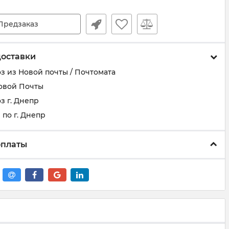
Предзаказ
доставки
з из Новой почты / Почтомата
овой Почты
з г. Днепр
по г. Днепр
оплаты