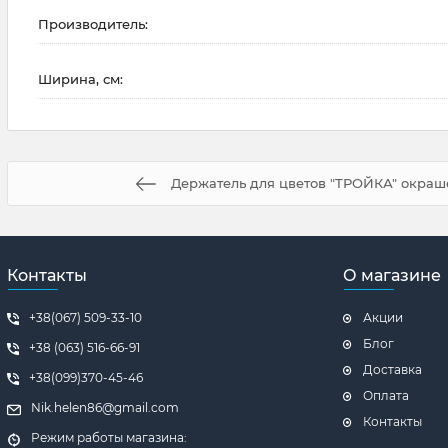
Производитель:
Ширина, см:
Держатель для цветов "ТРОЙКА" окраш
Контакты
О магазине
+38(067) 509-33-10
Акции
Блог
+38 (063) 516-66-91
Доставка
+38(099)370-45-46
Оплата
Nik.helen86@gmail.com
Контакты
Режим работы магазина: