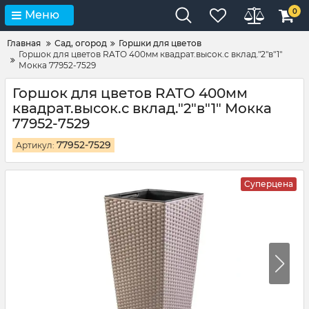
0
Меню
Главная
Сад, огород
Горшки для цветов
Горшок для цветов RATO 400мм квадрат.высок.с вклад."2"в"1"
Мокка 77952-7529
Горшок для цветов RATO 400мм
квадрат.высок.с вклад."2"в"1" Мокка
77952-7529
77952-7529
Артикул:
Суперцена