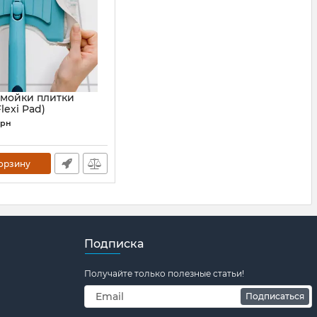
 мойки плитки
lexi Pad)
02
грн
корзину
Подписка
Получайте только полезные статьи!
Подписаться