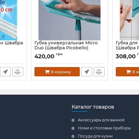
он Швабра
Губка универсальная Micro
Губка для
Duo (Швабра Picobello)
(Швабра F
Артикул:
56610
Артикул:
417
грн
420,00
308,00
В корзину
В 
Каталог товаров
Аксессуары для ванной
Ножи и столовые приборы
Посуда для кухни