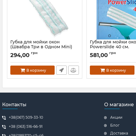
Губка для мойки окон
Губка для мойки ок
(Швабра Три в Одном Mini)
Powerslide 40 см.
Артикул:
51128
Артикул:
51343
грн
грн
294,00
581,00
В корзину
В корзину
Контакты
О магазине
+38(067) 509-33-10
Акции
Блог
+38 (063) 516-66-91
Доставка
+38(099)370-45-46