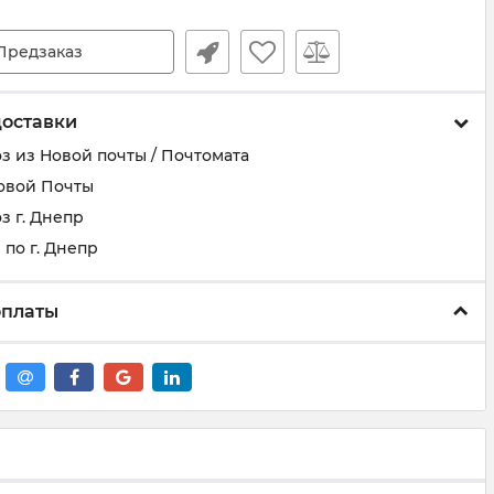
Предзаказ
доставки
з из Новой почты / Почтомата
овой Почты
з г. Днепр
по г. Днепр
оплаты