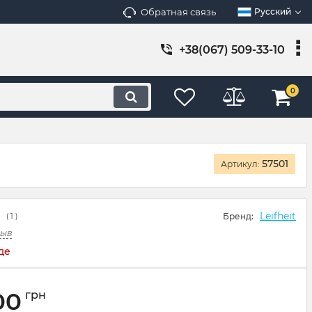
Обратная связь
Русский
+38(067) 509-33-10
0
57501
Артикул:
Leifheit
Бренд:
(
1
)
зыв
де
00
грн