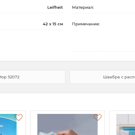
Leifheit
Материал:
42 х 15 см
Примечание:
Mop 52072
Швабра с расп