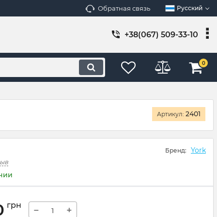
Обратная связь
Русский
+38(067) 509-33-10
0
2401
Артикул:
York
Бренд:
зыв
ичии
0
грн
−
+