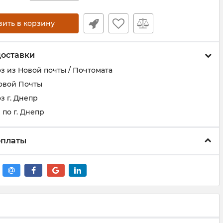
вить в корзину
доставки
з из Новой почты / Почтомата
овой Почты
з г. Днепр
по г. Днепр
оплаты