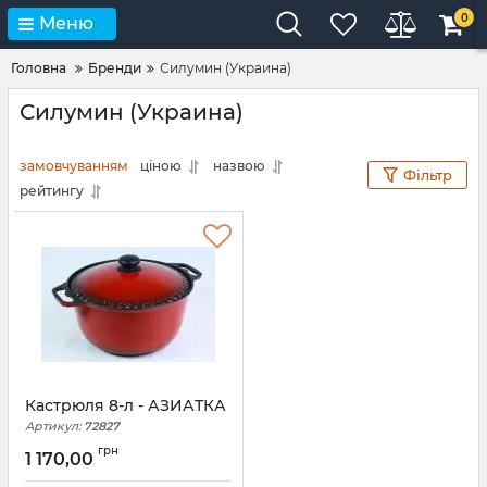
0
Меню
Головна
Бренди
Силумин (Украина)
Силумин (Украина)
замовчуванням
ціною
назвою
Фільтр
рейтингу
Кастрюля 8-л - АЗИАТКА
Артикул:
72827
грн
1 170,00