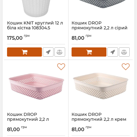
Кошик KNIT круглий 12 л
Кошик DROP
біла кістка 108304.5
прямокутний 2,2 л сірий
металік 161002.2
Артикул:
108304.3
грн
грн
175,00
81,00
Артикул:
161002.2
Кошик DROP
Кошик DROP
прямокутний 2,2 л
прямокутний 2,2 л крем
пурпурово-рожевий
161002
грн
грн
161002.1
81,00
81,00
Артикул:
161002
Артикул:
161002.1