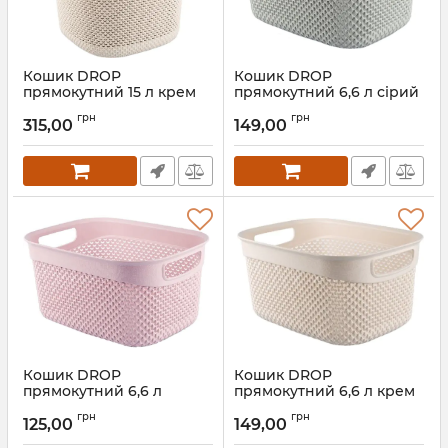
Кошик DROP
Кошик DROP
прямокутний 15 л крем
прямокутний 6,6 л сірий
166007
металік 163006.2
грн
грн
315,00
149,00
Артикул:
166007
Артикул:
163006.2
Кошик DROP
Кошик DROP
прямокутний 6,6 л
прямокутний 6,6 л крем
пурпурово-рожевий
163006
грн
грн
163006.1
125,00
149,00
Артикул:
163006
Артикул:
163006.1