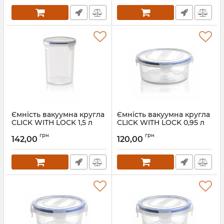
Ємність вакуумна кругла
Ємність вакуумна кругла
CLICK WITH LOCK 1,5 л
CLICK WITH LOCK 0,95 л
12,5х17 см 75004
15,6х6,5 см 64002
грн
грн
142,00
120,00
Артикул:
75004
Артикул:
64008