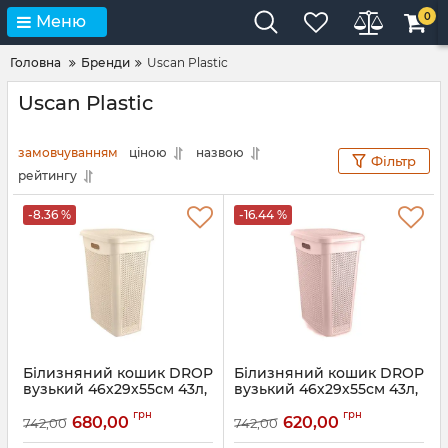
0
Меню
Головна
Бренди
Uscan Plastic
Uscan Plastic
замовчуванням
ціною
назвою
Фільтр
рейтингу
-8.36 %
-16.44 %
Білизняний кошик DROP
Білизняний кошик DROP
вузький 46х29х55см 43л,
вузький 46х29х55см 43л,
крем
пурпурно-рожевий
грн
грн
680,00
620,00
742,00
742,00
Артикул:
174002
Артикул:
174002.1