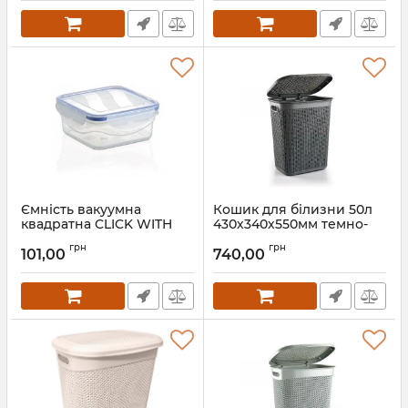
Ємність вакуумна
Кошик для білизни 50л
квадратна CLICK WITH
430х340х550мм темно-
LOCK 0,53 л 12х12х5 см
сірий 40525192
грн
грн
81001
101,00
740,00
Артикул:
40525192
Артикул:
81001