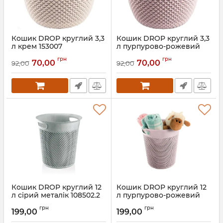
Кошик DROP круглий 3,3
Кошик DROP круглий 3,3
л крем 153007
л пурпурово-рожевий
153007.1
Артикул:
153007
грн
грн
70,00
70,00
92,00
92,00
Артикул:
153007.1
Кошик DROP круглий 12
Кошик DROP круглий 12
л сірий металік 108502.2
л пурпурово-рожевий
108502.1
Артикул:
108502.2
грн
грн
199,00
199,00
Артикул:
108502.1