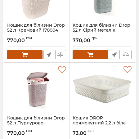
Кошик для білизни Drop
Кошик для білизни Drop
52 л Кремовий 170004
52 л Сірий металік
170004.2
Артикул:
170004
грн
грн
770,00
770,00
Артикул:
170004.2
Кошик для білизни Drop
Кошик DROP
52 л Пурпурово-
прямокутний 2,2 л біла
рожевий 170004.1
кістка 161002.3
грн
грн
770,00
73,00
Артикул:
170004.1
Артикул:
161002.3