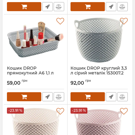
Кошик DROP
Кошик DROP круглий 3,3
прямокутний А6 1,1 л
л сірий металік 153007.2
сірий металік 137007.2
Артикул:
153007.2
грн
грн
59,00
92,00
Артикул:
137007.2
-23.91 %
-23.91 %