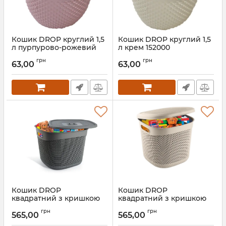
Кошик DROP круглий 1,5
Кошик DROP круглий 1,5
л пурпурово-рожевий
л крем 152000
152000.1
Артикул:
152000
грн
грн
63,00
63,00
Артикул:
152000.1
Кошик DROP
Кошик DROP
квадратний з кришкою
квадратний з кришкою
36 л сірий металік
36 л крем 116903
грн
грн
116903.2
565,00
565,00
Артикул:
116903
Артикул:
116903.2