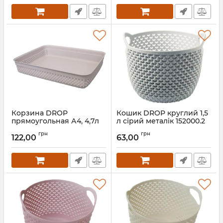
Корзина DROP
Кошик DROP круглий 1,5
прямоугольная А4, 4,7л
л сірий металік 152000.2
пурпурно-розовый
Артикул:
152000.2
грн
грн
138004.1
122,00
63,00
Артикул:
138004.1