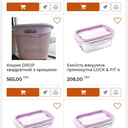
Кошик DROP
Ємність вакуумна
квадратний з кришкою
прямокутна LOCK & FIT 4
36 л пурпурово-рожевий
л 27,5х20х11 см 106607
грн
грн
116903.1
565,00
208,00
Артикул:
106607
Артикул:
116903.1