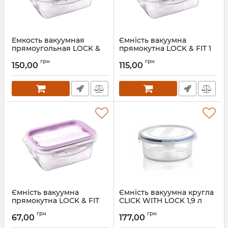
Емкость вакуумная
Ємність вакуумна
прямоугольная LOCK &
прямокутна LOCK & FIT 1
FIT 2л 22х16,5х9см 106508
л 18,5х14х7,5 см 106409
грн
грн
150,00
115,00
Артикул:
106508
Артикул:
106409
Ємність вакуумна
Ємність вакуумна кругла
прямокутна LOCK & FIT
CLICK WITH LOCK 1,9 л
0,45 л 14х10,5х6 см 106300
19х8,5 см 66002
грн
грн
67,00
177,00
Артикул:
106300
Артикул:
66002