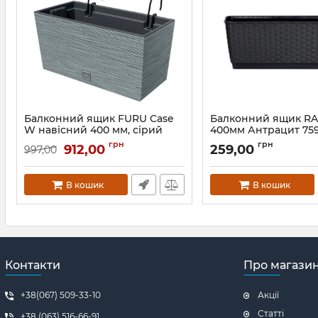
Балконний ящик FURU Case
Балконний ящик R
W навісний 400 мм, сірий
400мм Антрацит 75
57949-422
Артикул:
75964-433
грн
грн
912,00
259,00
997,00
Артикул:
57949-422
В кошик
В кошик
Контакти
Про магази
+38(067) 509-33-10
Акції
Статті
+38 (063) 516-66-91