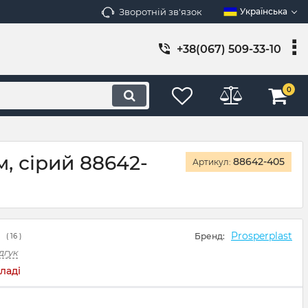
Зворотній зв'язок
Українська
+38(067) 509-33-10
0
 сірий 88642-
88642-405
Артикул:
Prosperplast
Бренд:
(
16
)
дгук
ладі