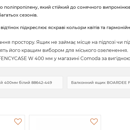
 поліпропілену, який стійкий до сонячного випромінюва
агатьох сезонів.
ідтінок підкреслює яскраві кольори квітів та гармоній
ння простору. Ящик не займає місце на підлозі чи п
облять його кращим вибором для міського озеленення.
NCYCASE W 400 мм у магазині Comoda за вигідною ц
 400мм білий 88642-449
Балконний ящик BOARDEE FE