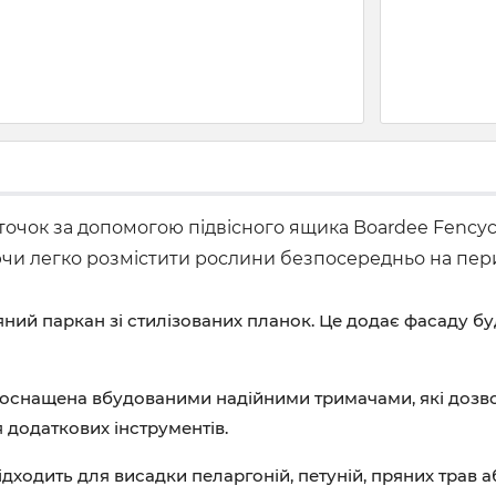
уточок за допомогою підвісного ящика Boardee Fency
яючи легко розмістити рослини безпосередньо на пер
яний паркан зі стилізованих планок. Це додає фасаду б
оснащена вбудованими надійними тримачами, які дозво
 додаткових інструментів.
ідходить для висадки пеларгоній, петуній, пряних трав 