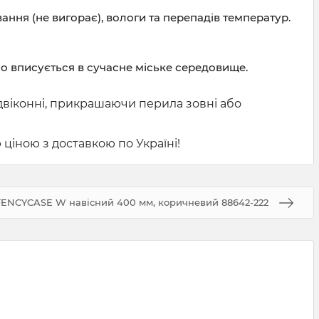
ння (не вигорає), вологи та перепадів температур.
но вписується в сучасне міське середовище.
ідвіконні, прикрашаючи перила зовні або
іною з доставкою по Україні!
NCYCASE W навісний 400 мм, коричневий 88642-222