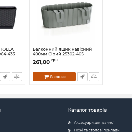
ATOLLA
Балконний ящик навісний
964-433
400мм Сірий 25302-405
Артикул:
25302-405
грн
261,00
В кошик
н
Каталог товарів
Аксесуари для ванної
Ножі та столові прилади