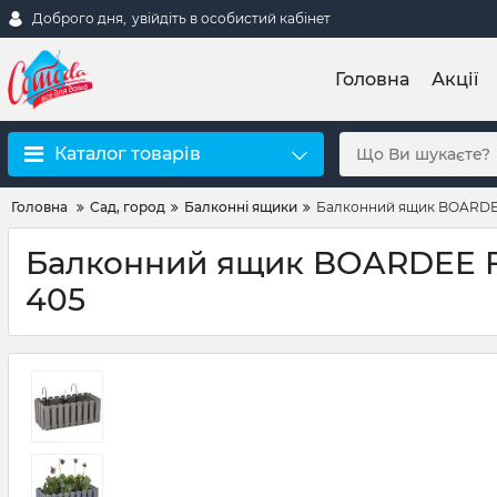
Доброго дня,
увійдіть в особистий кабінет
Головна
Акції
Каталог товарів
Головна
Сад, город
Балконні ящики
Балконний ящик BOARDEE
Балконний ящик BOARDEE FE
405