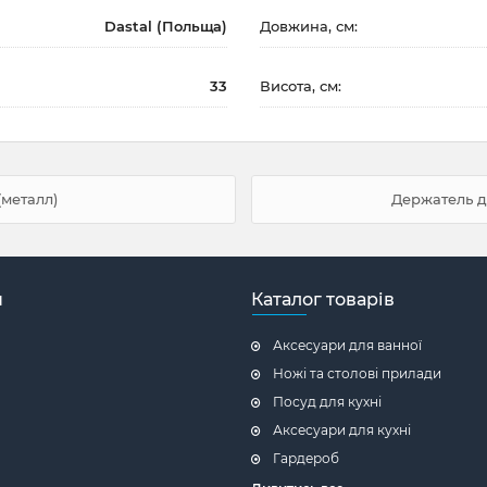
Dastal (Польща)
Довжина, см:
33
Висота, см:
(металл)
Держатель д
н
Каталог товарів
Аксесуари для ванної
Ножі та столові прилади
Посуд для кухні
Аксесуари для кухні
Гардероб