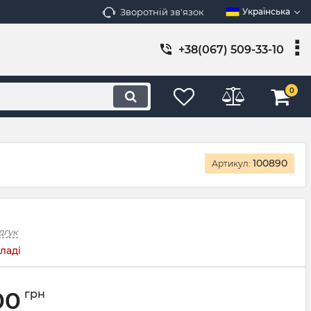
Зворотній зв'язок
Українська
+38(067) 509-33-10
0
100890
Артикул:
дгук
ладі
00
грн