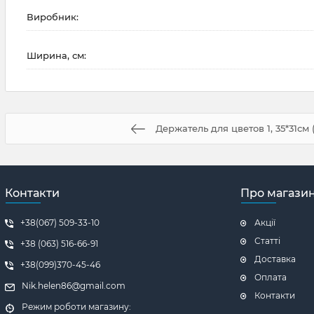
Виробник:
Ширина, см:
Держатель для цветов 1, 35*31см 
Контакти
Про магази
+38(067) 509-33-10
Акції
Статті
+38 (063) 516-66-91
Доставка
+38(099)370-45-46
Оплата
Nik.helen86@gmail.com
Контакти
Режим роботи магазину: