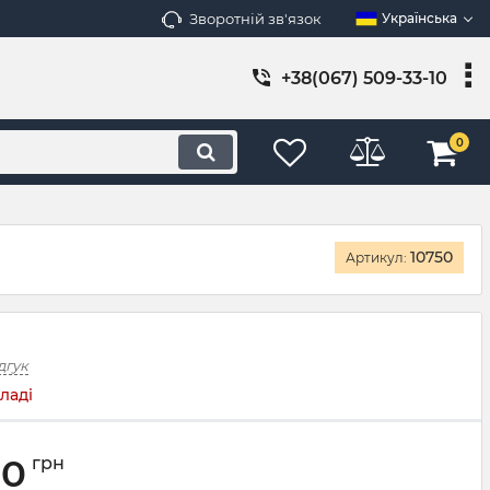
Зворотній зв'язок
Українська
+38(067) 509-33-10
0
10750
Артикул:
дгук
ладі
00
грн