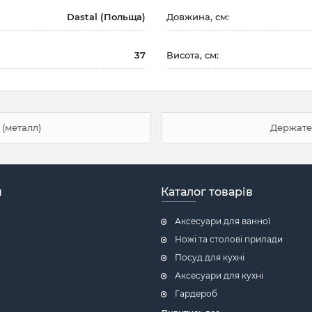
Dastal (Польща)
Довжина, см:
37
Висота, см:
 (металл)
Держател
н
Каталог товарів
Аксесуари для ванної
Ножі та столові прилади
Посуд для кухні
Аксесуари для кухні
Гардероб