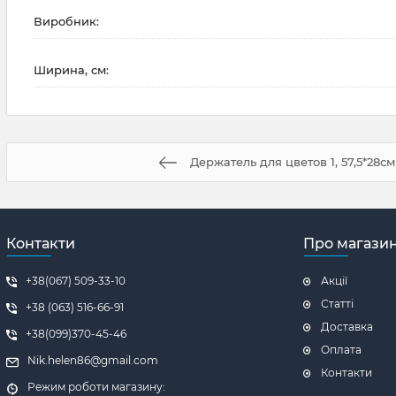
Виробник:
Ширина, см:
Держатель для цветов 1, 57,5*28см
Контакти
Про магази
+38(067) 509-33-10
Акції
Статті
+38 (063) 516-66-91
Доставка
+38(099)370-45-46
Оплата
Nik.helen86@gmail.com
Контакти
Режим роботи магазину: