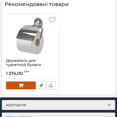
Рекомендовані товари
Держатель для
туалетной бумаги
Spirella LAGUNE 10.03165
грн
1 274,00
Артикул:
10.03165
КОНТАКТИ