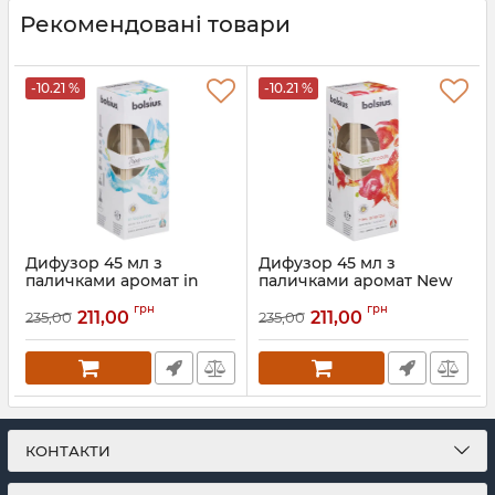
Рекомендовані товари
-10.21 %
-10.21 %
Дифузор 45 мл з
Дифузор 45 мл з
паличками аромат in
паличками аромат New
balance Білий чай і листя
energy Грейпфрут і
грн
грн
м'яти 806713
імбир 806784
211,00
211,00
235,00
235,00
Артикул:
806713
Артикул:
806784
КОНТАКТИ