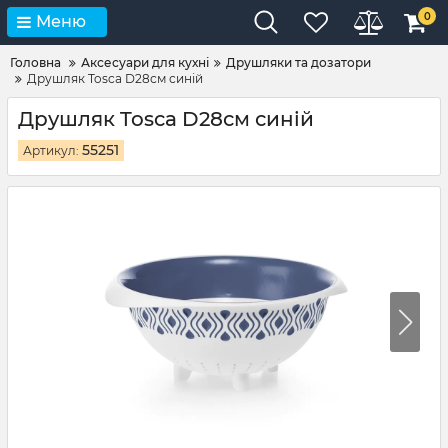
0
Меню
Головна
Аксесуари для кухні
Друшляки та дозатори
Друшляк Tosca D28см синій
Друшляк Tosca D28см синій
55251
Артикул: