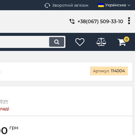
Зворотній зв'язок
Українська
+38(067) 509-33-10
0
»
114004
Артикул:
дгук
ладі
00
грн