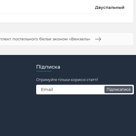
Двуспальный
лект постельного белья эконом «Вензель»
Підписка
Отримуйте тільки корисні статті!
Підписатися