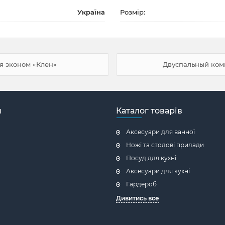
Україна
Розмір:
я эконом «Клен»
Двуспальный комп
н
Каталог товарів
Аксесуари для ванної
Ножі та столові прилади
Посуд для кухні
Аксесуари для кухні
Гардероб
Дивитись все