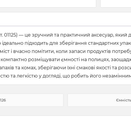
арт. 01125) — це зручний та практичний аксесуар, яки
деально підходить для зберігання стандартних упаково
вміст і вчасно помітити, коли запаси продуктів пот
компактно розміщувати ємності на полицях, заощад
пахів та комах, зберігаючи їхні смакові якості та ро
стю та легкістю у догляді, що робить його незамінни
126
Ємніст