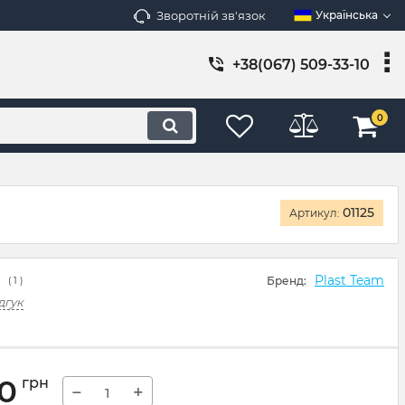
Зворотній зв'язок
Українська
+38(067) 509-33-10
0
01125
Артикул:
Plast Team
Бренд:
(
1
)
дгук
00
грн
−
+