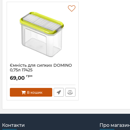
Ємність для сипких DOMINO
0,75л 17425
Артикул:
17425
грн
69,00
В кошик
Контакти
Про магази