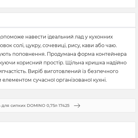
й допоможе навести ідеальний лад у кухонних
к солі, цукру, сочевиці, рису, кави або чаю.
ребують поповнення. Продумана форма контейнера
жуючи корисний простір. Щільна кришка надійно
зсипчастість. Виріб виготовлений із безпечного
м елементом сучасної організованої кухні.
ь для сипких DOMINO 0,75л 17425