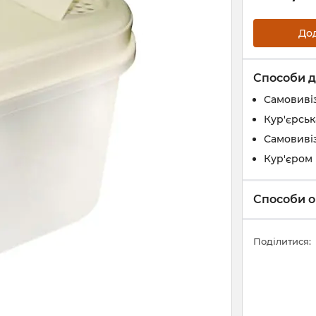
До
Способи д
Самовивіз
Кур'єрськ
Самовивіз
Кур'єром 
Способи о
Поділитися: