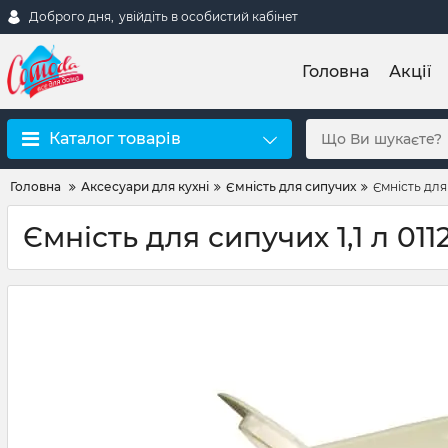
Доброго дня,
увійдіть в особистий кабінет
Головна
Акції
Каталог товарів
Головна
Аксесуари для кухні
Ємність для сипучих
Ємність для 
Ємність для сипучих 1,1 л 011