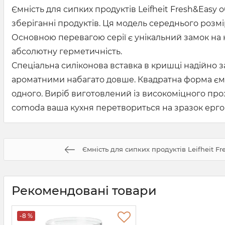
Ємність для сипких продуктів Leifheit Fresh&Easy 
зберіганні продуктів. Ця модель середнього розмір
Основною перевагою серії є унікальний замок на 
абсолютну герметичність.
Спеціальна силіконова вставка в кришці надійно 
ароматними набагато довше. Квадратна форма ємн
одного. Виріб виготовлений із високоміцного прозо
comoda ваша кухня перетвориться на зразок ергоно
Ємність для сипких продуктів Leifheit F
Рекомендовані товари
-8 %