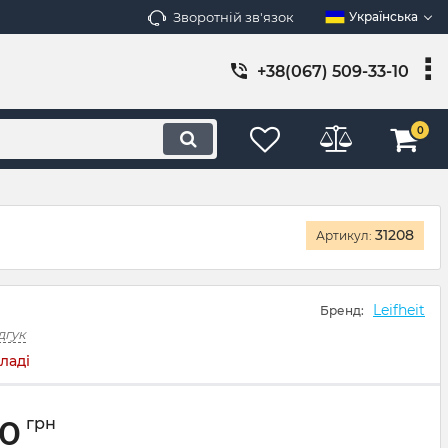
Зворотній зв'язок
Українська
+38(067) 509-33-10
0
31208
Артикул:
Leifheit
Бренд:
дгук
ладі
00
грн