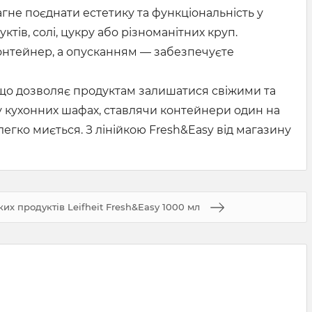
агне поєднати естетику та функціональність у
тів, солі, цукру або різноманітних круп.
контейнер, а опусканням — забезпечуєте
, що дозволяє продуктам залишатися свіжими та
 кухонних шафах, ставлячи контейнери один на
легко миється. З лінійкою Fresh&Easy від магазину
ких продуктів Leifheit Fresh&Easy 1000 мл