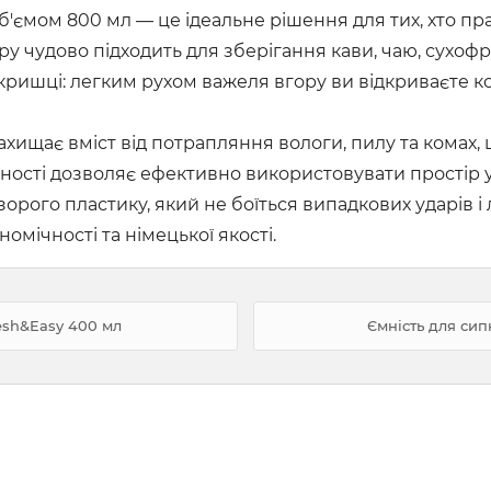
об'ємом 800 мл — це ідеальне рішення для тих, хто пр
у чудово підходить для зберігання кави, чаю, сухофрук
кришці: легким рухом важеля вгору ви відкриваєте 
захищає вміст від потрапляння вологи, пилу та комах
ості дозволяє ефективно використовувати простір у
рого пластику, який не боїться випадкових ударів і 
мічності та німецької якості.
resh&Easy 400 мл
Ємність для сип