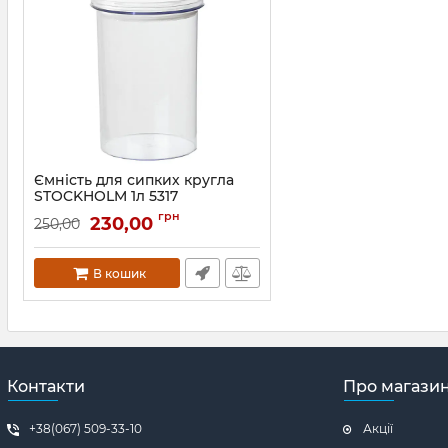
Ємність для сипких кругла
STOCKHOLM 1л 5317
Артикул:
5317
грн
230,00
250,00
В кошик
Контакти
Про магази
+38(067) 509-33-10
Акції