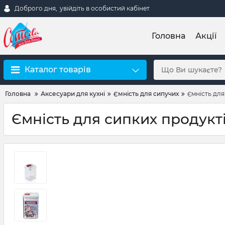
Доброго дня,
увійдіть в особистий кабінет
Головна
Акції
Каталог товарів
Головна
Аксесуари для кухні
Ємність для сипучих
Ємність для
Ємність для сипких продукті