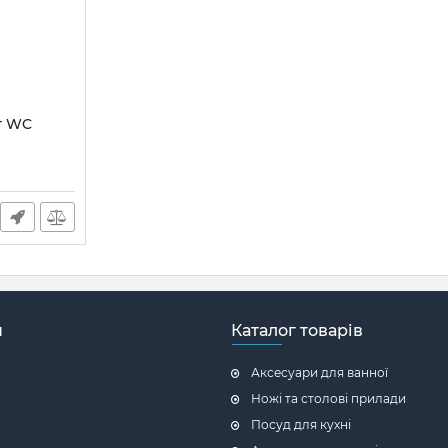
т WC
н
Каталог товарів
Аксесуари для ванної
Ножі та столові прилади
Посуд для кухні