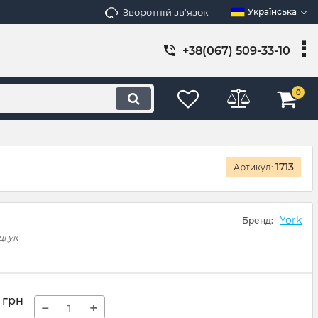
Зворотній зв'язок
Українська
+38(067) 509-33-10
0
1713
Артикул:
York
Бренд:
дгук
грн
−
+