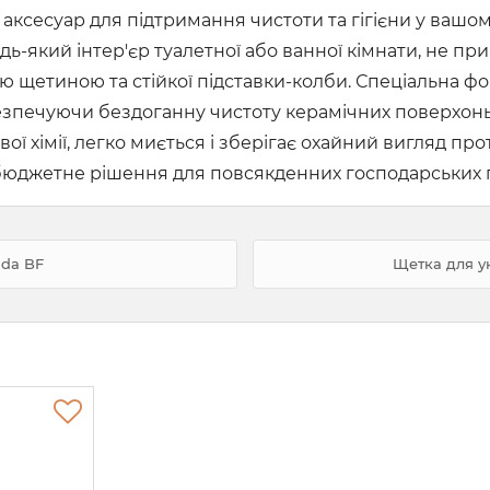
ксесуар для підтримання чистоти та гігієни у вашом
дь-який інтер'єр туалетної або ванної кімнати, не пр
кою щетиною та стійкої підставки-колби. Спеціальна 
езпечуючи бездоганну чистоту керамічних поверхонь. 
вої хімії, легко миється і зберігає охайний вигляд 
а бюджетне рішення для повсякденних господарських 
ada BF
Щетка для ун