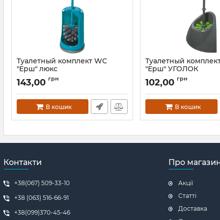
Туалетный комплект WC
Туалетный комплек
"Ерш" люкс
"Ерш" УГОЛОК
Артикул:
761
Артикул:
2291
грн
грн
143,00
102,00
В кошик
В кошик
Контакти
Про магази
+38(067) 509-33-10
Акції
Статті
+38 (063) 516-66-91
Доставка
+38(099)370-45-46