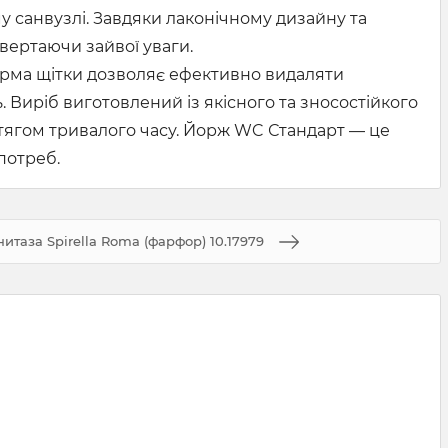
у санвузлі. Завдяки лаконічному дизайну та
ивертаючи зайвої уваги.
форма щітки дозволяє ефективно видаляти
Виріб виготовлений із якісного та зносостійкого
протягом тривалого часу. Йорж WC Стандарт — це
потреб.
итаза Spirella Roma (фарфор) 10.17979