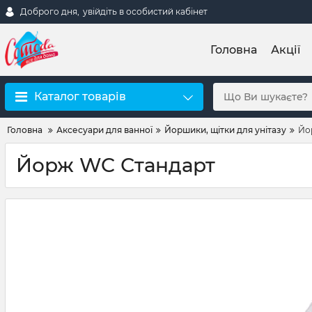
Доброго дня,
увійдіть в особистий кабінет
Головна
Акції
Каталог товарів
Головна
Аксесуари для ванної
Йоршики, щітки для унітазу
Йо
Йорж WC Стандарт