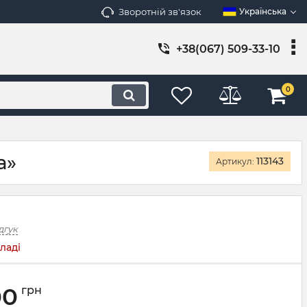
Зворотній зв'язок
Українська
+38(067) 509-33-10
0
а»
113143
Артикул:
дгук
ладі
00
грн