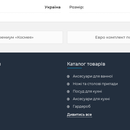
Україна
Розмір:
премиум «Космея»
Евро комплект п
н
Каталог товарів
Аксесуари для ванної
Ножі та столові прилади
Посуд для кухні
Аксесуари для кухні
Гардероб
Дивитись все