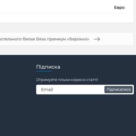
Евро
остельного белья Бязь премиум «Барокко»
Підписка
Отримуйте тільки корисні статті!
Підписатися