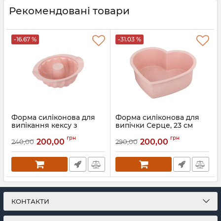
Рекомендовані товари
-16.67 %
-31.03 %
Форма силіконова для
Форма силіконова для
випікання кексу з
випічки Серце, 23 см
втулкою, 20 см
Артикул:
40062
грн
грн
200,00
200,00
240,00
290,00
Артикул:
41021
КОНТАКТИ