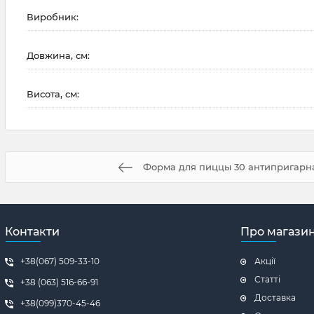
Виробник:
Довжина, см:
Висота, см:
Форма для пиццы 30 антипригарна
Контакти
Про магази
+38(067) 509-33-10
Акції
Статті
+38 (063) 516-66-91
Доставка
+38(099)370-45-46