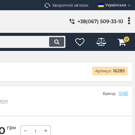
Зворотній зв'язок
Українська
+38(067) 509-33-10
0
16285
Артикул:
SNB
Бренд:
дгук
00
грн
−
+