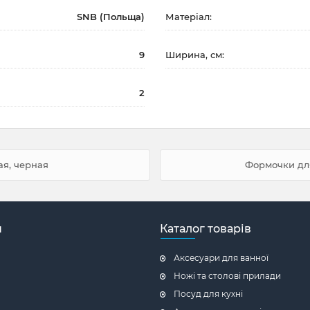
SNB (Польща)
Матеріал:
9
Ширина, см:
2
я, черная
Формочки для
н
Каталог товарів
Аксесуари для ванної
Ножі та столові прилади
Посуд для кухні