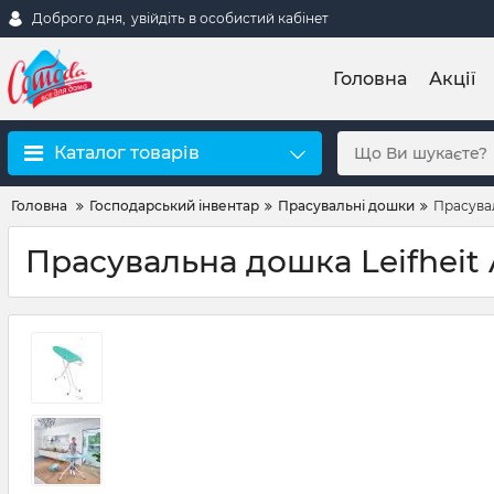
Доброго дня,
увійдіть в особистий кабінет
Головна
Акції
Каталог товарів
Головна
Господарський інвентар
Прасувальні дошки
Прасува
Прасувальна дошка Leifhe