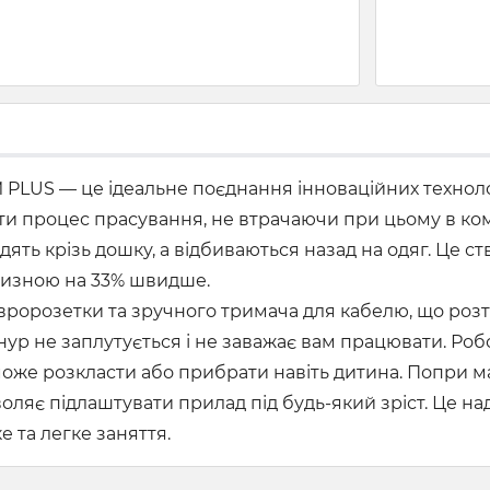
PLUS — це ідеальне поєднання інноваційних техноло
ти процес прасування, не втрачаючи при цьому в ком
одять крізь дошку, а відбиваються назад на одяг. Це 
лизною на 33% швидше.
вророзетки та зручного тримача для кабелю, що розт
шнур не заплутується і не заважає вам працювати. Ро
оже розкласти або прибрати навіть дитина. Попри ма
ляє підлаштувати прилад під будь-який зріст. Це на
 та легке заняття.