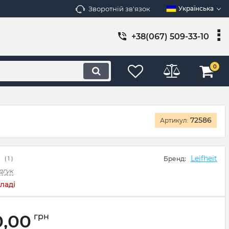
Зворотній зв'язок
Українська
+38(067) 509-33-10
0
72586
Артикул:
Leifheit
Бренд:
(
1
)
дгук
ладі
0,00
грн