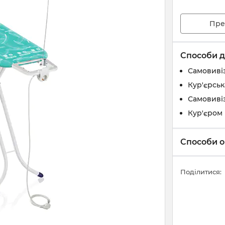
Пре
Способи д
Самовивіз
Кур'єрськ
Самовивіз
Кур'єром 
Способи о
Поділитися: