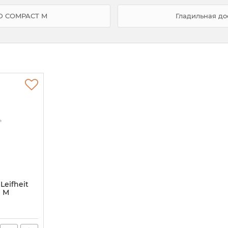
RD COMPACT M
Гладильная до
Leifheit
 M