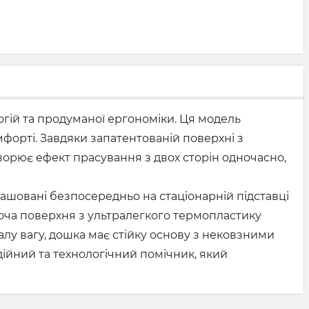
гій та продуманої ергономіки. Ця модель
форті. Завдяки запатентованій поверхні з
створює ефект прасування з двох сторін одночасно,
ашовані безпосередньо на стаціонарній підставці
боча поверхня з ультралегкого термопластику
лу вагу, дошка має стійку основу з нековзними
дійний та технологічний помічник, який