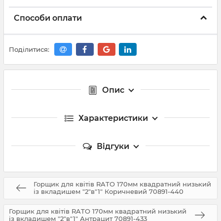
Способи оплати
Поділитися:
Опис
Характеристики
Відгуки
Горщик для квітів RATO 170мм квадратний низький
із вкладишем "2"в"1" Коричневий 70891-440
Горщик для квітів RATO 170мм квадратний низький
із вкладишем "2"в"1" Антрацит 70891-433