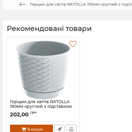
Горщик для квітів RATOLLA 190мм круглий з підс
Рекомендовані товари
Горщик для квітів RATOLLA
190мм круглий з підставкою
Білий 70764-449
грн
202,00
Артикул:
70764-449
В кошик