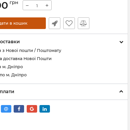
00
грн
−
+
дати в кошик
оставки
 з Нової пошти / Поштомату
а доставка Нової Пошти
 м. Дніпро
по м. Дніпро
плати