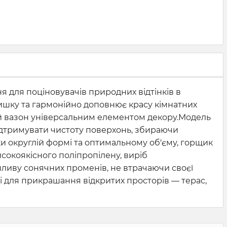
 для поціновувачів природних відтінків в
тишку та гармонійно доповнює красу кімнатних
й вазон універсальним елементом декору.
Модель
підтримувати чистоту поверхонь, збираючи
ки округлій формі та оптимальному об'єму, горщик
сокоякісного поліпропілену, виріб
впливу сонячних променів, не втрачаючи своєї
і для прикрашання відкритих просторів — терас,