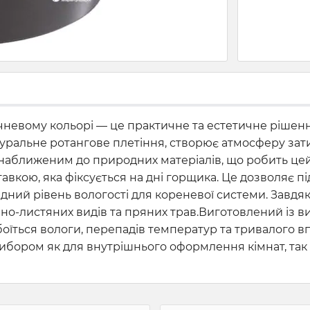
невому кольорі — це практичне та естетичне рішення
натуральне ротангове плетіння, створює атмосферу за
наближеним до природних матеріалів, що робить це
вкою, яка фіксується на дні горщика. Це дозволяє 
ідний рівень вологості для кореневої системи. Завдя
вно-листяних видів та пряних трав.
Виготовлений із ви
боїться вологи, перепадів температур та тривалого 
ибором як для внутрішнього оформлення кімнат, так 