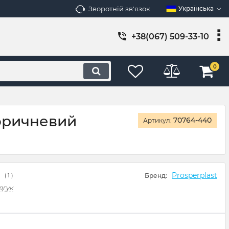
Зворотній зв'язок
Українська
+38(067) 509-33-10
0
Коричневий
70764-440
Артикул:
Prosperplast
Бренд:
(
1
)
дгук