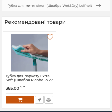
Губка для миття вікон (Швабра Wet&Dry) Leifheit
Рекомендовані товари
Губка для паркету Extra
Soft (Швабра Picobello 27
см)
грн
385,00
Артикул:
56609