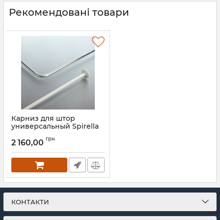
Рекомендовані товари
Карниз для штор
универсальный Spirella
MAGIC UNIVERSAL
грн
2 160,00
Артикул:
10.28497
КОНТАКТИ