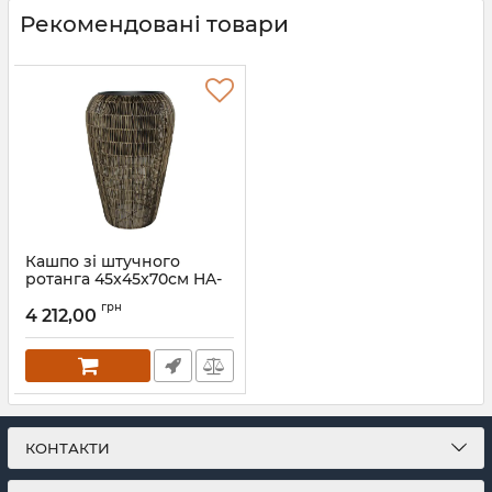
Рекомендовані товари
Кашпо зі штучного
ротанга 45x45x70см HA-
06
грн
4 212,00
Артикул:
HA-06
КОНТАКТИ