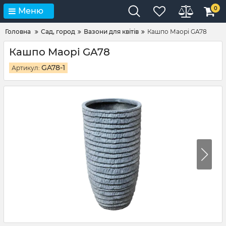
0
Меню
Головна
Сад, город
Вазони для квітів
Кашпо Маорі GA78
Кашпо Маорі GA78
GA78-1
Артикул: