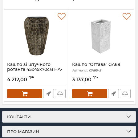
Кашпо зі штучного
Кашпо "Оттава" GA69
ротанга 45x45x70см HA-
Артикул:
GA69-2
06
грн
грн
4 212,00
3 137,00
Артикул:
HA-06
КОНТАКТИ
ПРО МАГАЗИН