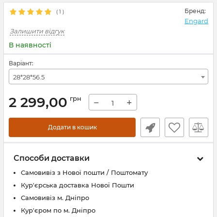
Бренд:
(
1
)
Engard
Залишити відгук
В наявності
Варіант:
28*28*56.5
2 299,00
грн
−
+
Додати в кошик
Способи доставки
Самовивіз з Нової пошти / Поштомату
Кур'єрська доставка Нової Пошти
Самовивіз м. Дніпро
Кур'єром по м. Дніпро