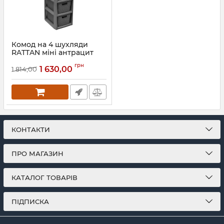
Комод на 4 шухляди
RATTAN міні антрацит
1726.1
грн
1 630,00
1 814,00
Артикул:
1726.1
КОНТАКТИ
ПРО МАГАЗИН
КАТАЛОГ ТОВАРІВ
ПІДПИСКА