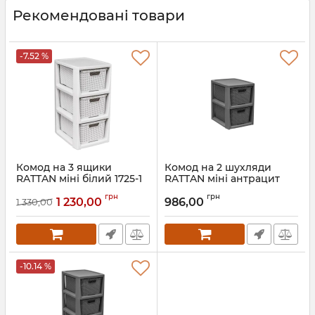
Рекомендовані товари
-7.52 %
Комод на 3 ящики
Комод на 2 шухляди
RATTAN міні білий 1725-1
RATTAN міні антрацит
1727.1
Артикул:
1725-1
грн
грн
1 230,00
986,00
1 330,00
Артикул:
1727.1
-10.14 %