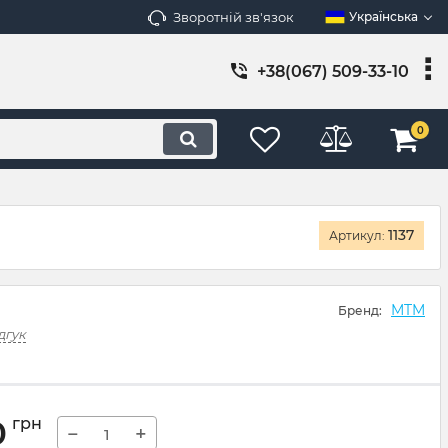
Зворотній зв'язок
Українська
+38(067) 509-33-10
0
1137
Артикул:
MTM
Бренд:
дгук
0
грн
−
+