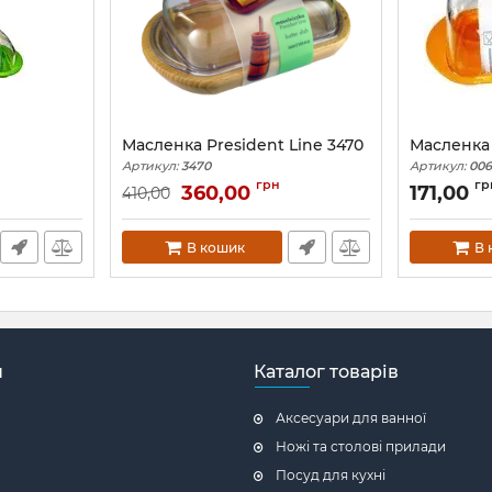
Масленка President Line 3470
Масленка
Артикул:
3470
Артикул:
006
грн
гр
360,00
171,00
410,00
В кошик
В 
н
Каталог товарів
Аксесуари для ванної
Ножі та столові прилади
Посуд для кухні