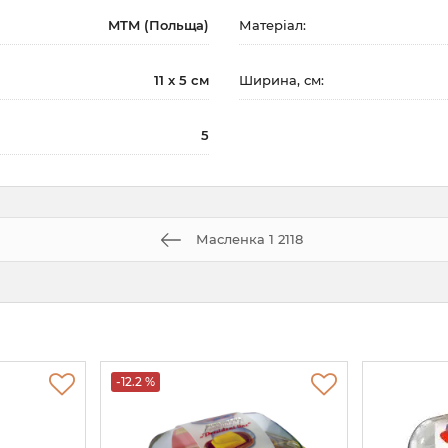
MTM (Польща)
Матеріал:
11 х 5 см
Ширина, см:
5
Масленка 1 2118
-12.2 %