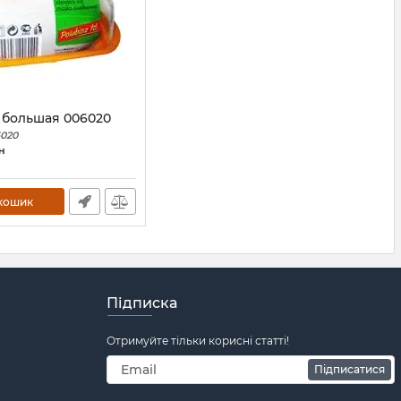
 большая 006020
020
н
кошик
Підписка
Отримуйте тільки корисні статті!
Підписатися