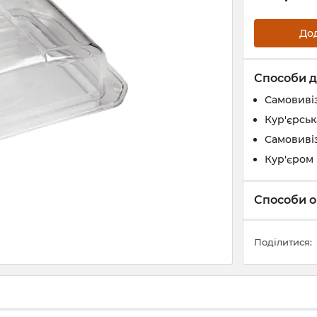
До
Способи д
Самовивіз
Кур'єрськ
Самовивіз
Кур'єром 
Способи о
Поділитися: