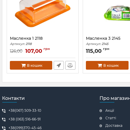
Масленка 1 2118
Масленка 3 2145
Артикул:
2118
Артикул:
2145
грн
грн
107,00
115,00
126,00
В кошик
В кошик
Контакти
Про магази
+38(067) 509-33-10
Акції
Статті
+38 (063) 516-66-91
Доставка
+38(099)370-45-46