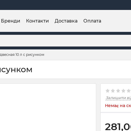
Бренди
Контакти
Доставка
Оплата
весная 10 л с рисунком
исунком
Залишити ві
Немає на ск
281,