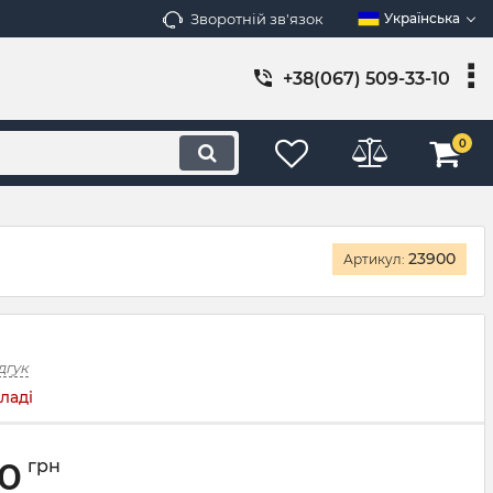
Зворотній зв'язок
Українська
+38(067) 509-33-10
0
23900
Артикул:
дгук
ладі
00
грн