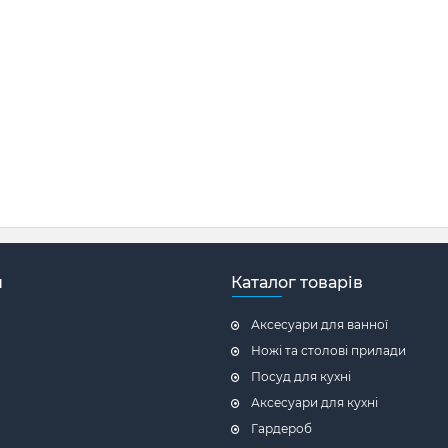
н
Каталог товарів
Аксесуари для ванної
Ножі та столові прилади
Посуд для кухні
Аксесуари для кухні
Гардероб