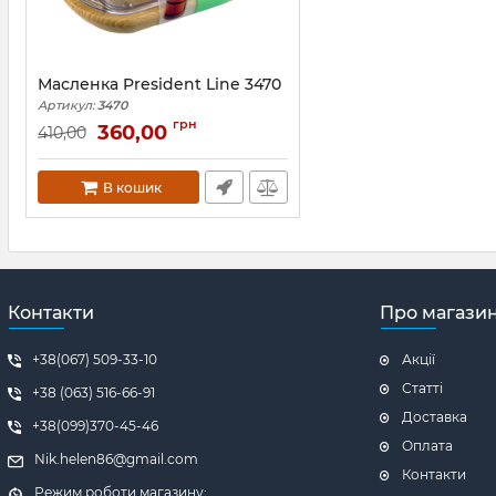
Масленка President Line 3470
Артикул:
3470
грн
360,00
410,00
В кошик
Контакти
Про магази
+38(067) 509-33-10
Акції
Статті
+38 (063) 516-66-91
Доставка
+38(099)370-45-46
Оплата
Nik.helen86@gmail.com
Контакти
Режим роботи магазину: