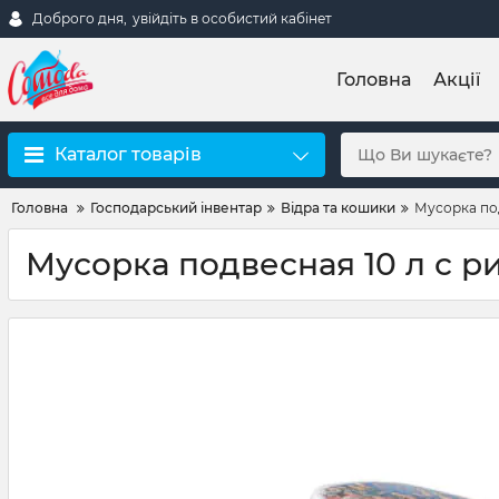
Доброго дня,
увійдіть в особистий кабінет
Головна
Акції
Каталог товарів
Головна
Господарський інвентар
Відра та кошики
Мусорка под
Мусорка подвесная 10 л с р