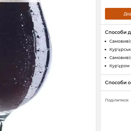
До
Способи д
Самовивіз
Кур'єрськ
Самовивіз
Кур'єром 
Способи о
Поділитися: