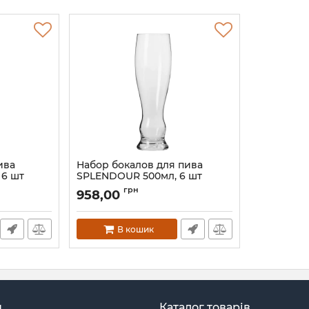
ива
Набор бокалов для пива
 6 шт
SPLENDOUR 500мл, 6 шт
788609
грн
958,00
Артикул:
788609
В кошик
н
Каталог товарів