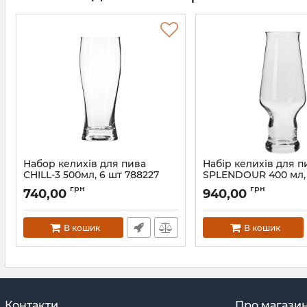
Набор келихів для пива
Набір келихів для п
CHILL-3 500мл, 6 шт 788227
SPLENDOUR 400 мл,
788814
Артикул:
788227
грн
грн
740,00
940,00
Артикул:
788616
В кошик
В кошик
Контакти
Про магази