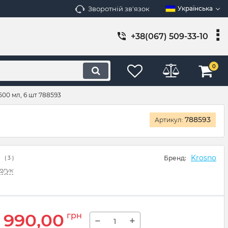
Зворотній зв'язок
Українська
+38(067) 509-33-10
0
500 мл, 6 шт 788593
788593
Артикул:
Krosno
Бренд:
(
3
)
дгук
990,00
грн
−
+