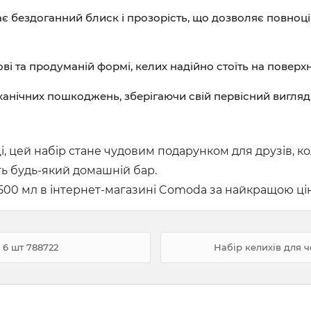
є бездоганний блиск і прозорість, що дозволяє повно
і та продуманій формі, келих надійно стоїть на поверхн
ханічних пошкоджень, зберігаючи свій первісний вигляд 
і, цей набір стане чудовим подарунком
для друзів, к
ь будь-який домашній бар.
500 мл в інтернет-магазині Comoda за найкращою ціно
 6 шт 788722
Набір келихів для 