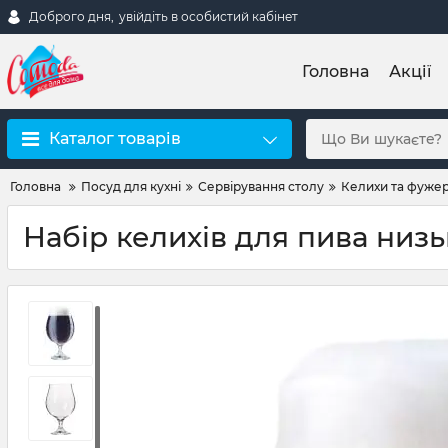
Доброго дня,
увійдіть в особистий кабінет
Головна
Акції
Каталог товарів
Головна
Посуд для кухні
Сервірування столу
Келихи та фуже
Набір келихів для пива низь