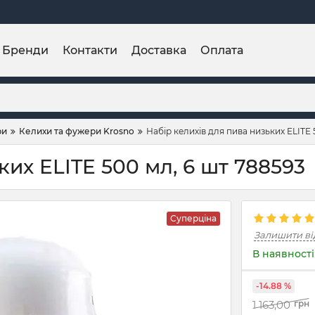
Бренди
Контакти
Доставка
Оплата
ри
Келихи та фужери Krosno
Набір келихів для пива низьких ELITE 
ких ELITE 500 мл, 6 шт 788593
Суперціна
Залишити ві
В наявності
-14.88 %
1 163,00
грн