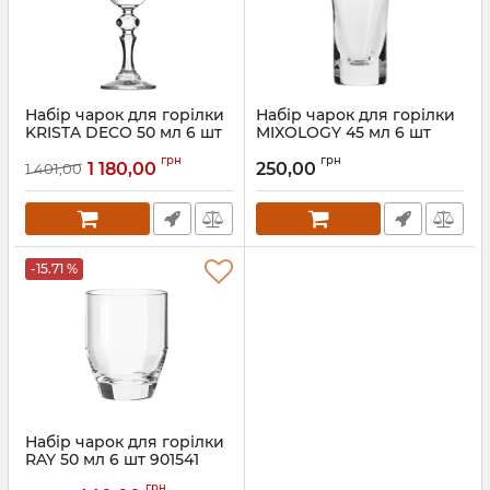
Набір чарок для горілки
Набір чарок для горілки
KRISTA DECO 50 мл 6 шт
MIXOLOGY 45 мл 6 шт
788753
790077
грн
грн
1 180,00
250,00
1 401,00
Артикул:
788753
Артикул:
790077
-15.71 %
Набір чарок для горілки
RAY 50 мл 6 шт 901541
Артикул:
901541
грн