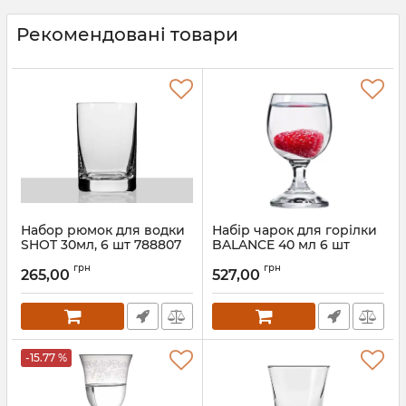
Рекомендовані товари
Набор рюмок для водки
Набір чарок для горілки
SHOT 30мл, 6 шт 788807
BALANCE 40 мл 6 шт
789262
Артикул:
788807
грн
грн
265,00
527,00
Артикул:
789262
-15.77 %