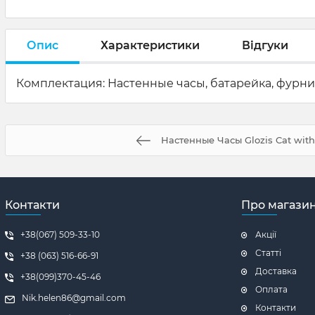
Опис
Характеристики
Відгуки
Комплектация: Настенные часы, батарейка, фурни
Настенные Часы Glozis Cat with
Контакти
Про магази
+38(067) 509-33-10
Акції
Статті
+38 (063) 516-66-91
Доставка
+38(099)370-45-46
Оплата
Nik.helen86@gmail.com
Контакти