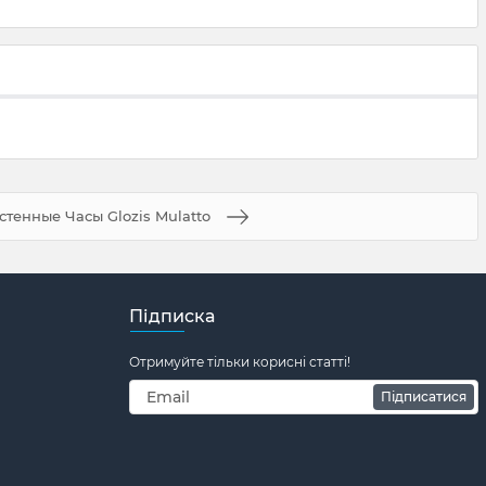
стенные Часы Glozis Mulatto
Підписка
Отримуйте тільки корисні статті!
Підписатися