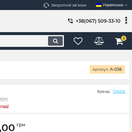
Зворотній зв'язок
Українська
+38(067) 509-33-10
0
A-036
Артикул:
Glozis
Бренд:
дгук
ладі
,00
грн