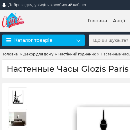
Доброго дня,
увійдіть в особистий кабінет
Головна
Акції
Каталог товарів
Головна
Декор для дому
Настінний годинник
Настенные Часы 
Настенные Часы Glozis Paris