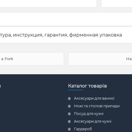
тура, инструкция, гарантия, фирменная упаковка
 a Fork
На
н
Каталог товарів
Аксесуари для ванної
Ножі та столові прилади
Посуд для кухні
Аксесуари для кухні
Гардероб