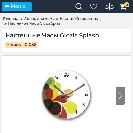
0
Меню
Головна
Декор для дому
Настінний годинник
Настенные Часы Glozis Splash
Настенные Часы Glozis Splash
C-056
Артикул: