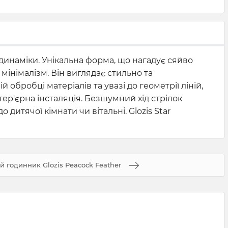
 динаміки. Унікальна форма, що нагадує сяйво
 мінімалізм. Він виглядає стильно та
й обробці матеріалів та увазі до геометрії ліній,
тер'єрна інсталяція. Безшумний хід стрілок
дитячої кімнати чи вітальні. Glozis Star
й годинник Glozis Peacock Feather