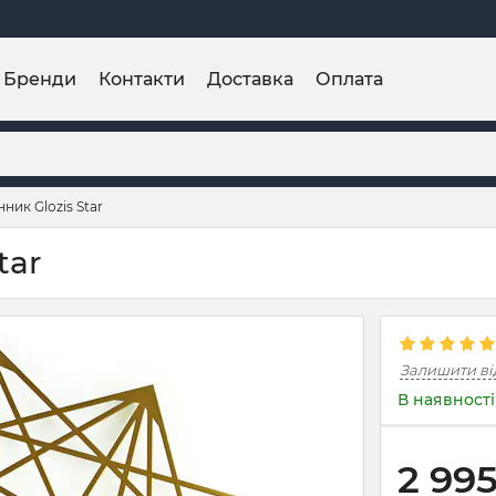
Бренди
Контакти
Доставка
Оплата
ник Glozis Star
tar
Залишити ві
В наявності
2 99