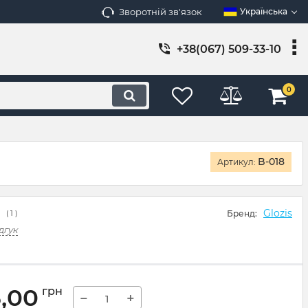
Зворотній зв'язок
Українська
+38(067) 509-33-10
0
B-018
Артикул:
Glozis
Бренд:
(
1
)
дгук
5,00
грн
−
+