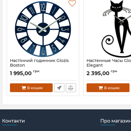
Настінний годинник Glozis
Настенные Часы Glo
Boston
Elegant
Артикул:
B-026
Артикул:
A-001
грн
грн
1 995,00
2 395,00
В кошик
В кошик
Контакти
Про магази