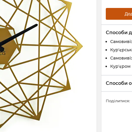
До
Способи д
Самовивіз
Кур'єрськ
Самовивіз
Кур'єром 
Способи о
Поділитися: