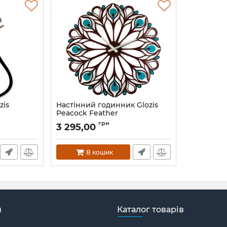
zis
Настінний годинник Glozis
Peacock Feather
Артикул:
B-015
грн
3 295,00
В кошик
н
Каталог товарів