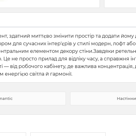
ент, здатний миттєво змінити простір та додати йому
ром для сучасних інтер'єрів у стилі модерн, лофт або
ентральним елементом декору стіни.
Завдяки ретельні
 Це не просто прилад для відліку часу, а справжня ін
— від робочого кабінету, де важлива концентрація, до 
 енергією світла й гармонії.
mantic
Настінни