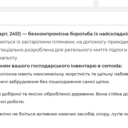
(арт. 2451) — безкомпромісна боротьба із найскладн
ляються із застарілими плямами, на допомогу приход
еціально розроблена для ретельного миття підлоги т
нальоту.
нням вашого господарського інвентарю в comoda:
волокна мають максимальну жорсткість та щільну набивк
ажчі забруднення без пошкодження самої щітки.
добірної та якісно обробленої деревини. Вона стійка до
ної роботи.
но не боїться активних миючих засобів, хлору, лугів ч