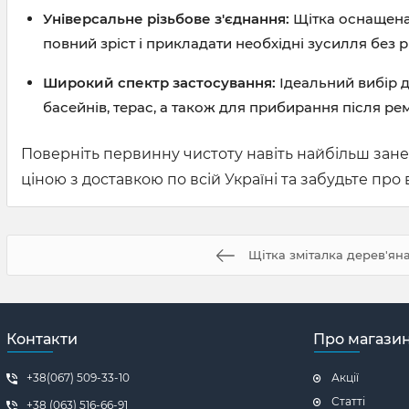
Універсальне різьбове з'єднання:
Щітка оснащена 
повний зріст і прикладати необхідні зусилля без 
Широкий спектр застосування:
Ідеальний вибір д
басейнів, терас, а також для прибирання після ре
Поверніть первинну чистоту навіть найбільш зан
ціною з доставкою по всій Україні та забудьте пр
Щітка зміталка дерев'ян
Контакти
Про магази
+38(067) 509-33-10
Акції
Статті
+38 (063) 516-66-91