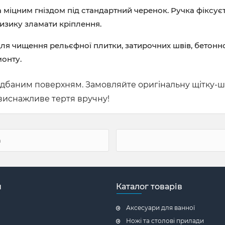
міцним гніздом під стандартний черенок. Ручка фіксує
ризику зламати кріплення.
ля чищення рельєфної плитки, затирочних швів, бетонної
монту.
едбаним поверхням. Замовляйте оригінальну щітку-шр
о виснажливе тертя вручну!
а
н
Каталог товарів
Аксесуари для ванної
Ножі та столові прилади