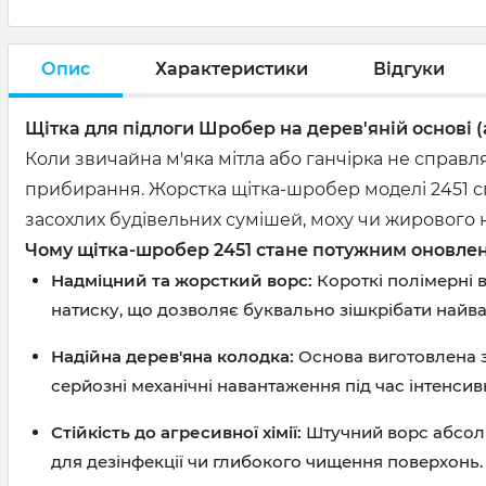
Опис
Характеристики
Відгуки
Щітка для підлоги Шробер на дерев'яній основі 
Коли звичайна м'яка мітла або ганчірка не справ
прибирання. Жорстка щітка-шробер моделі 2451 сп
засохлих будівельних сумішей, моху чи жирового 
Чому щітка-шробер 2451 стане потужним оновле
Надміцний та жорсткий ворс:
Короткі полімерні 
натиску, що дозволяє буквально зішкрібати найв
Надійна дерев'яна колодка:
Основа виготовлена з 
серйозні механічні навантаження під час інтенсив
Стійкість до агресивної хімії:
Штучний ворс абсолют
для дезінфекції чи глибокого чищення поверхонь.