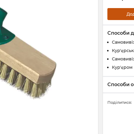
До
Способи д
Самовивіз
Кур'єрськ
Самовивіз
Кур'єром 
Способи о
Поділитися: