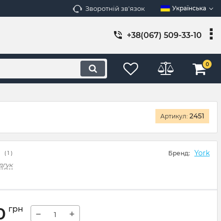
Зворотній зв'язок
Українська
+38(067) 509-33-10
0
2451
Артикул:
York
Бренд:
(
1
)
дгук
0
грн
−
+